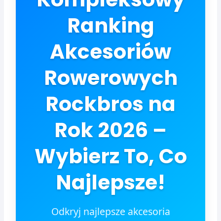
Ranking
Akcesoriów
Rowerowych
Rockbros na
Rok 2026 –
Wybierz To, Co
Najlepsze!
Odkryj najlepsze akcesoria