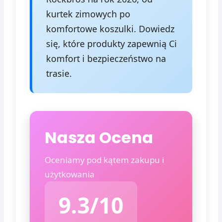
kurtek zimowych po
komfortowe koszulki. Dowiedz
się, które produkty zapewnią Ci
komfort i bezpieczeństwo na
trasie.
Nasza Ocena
Oceniamy pod kątem zakupu i
użytkowania
9.3/10