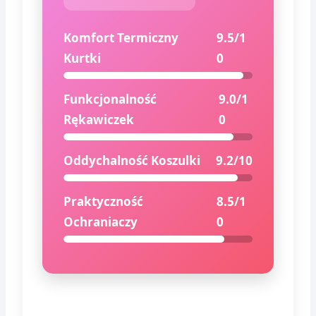
Komfort Termiczny
9.5/1
Kurtki
0
Funkcjonalność
9.0/1
Rękawiczek
0
Oddychalność Koszulki
9.2/10
Praktyczność
8.5/1
Ochraniaczy
0