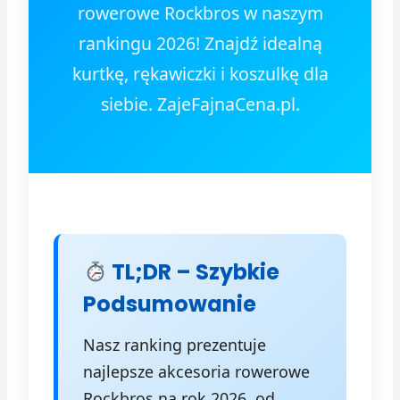
rowerowe Rockbros w naszym
rankingu 2026! Znajdź idealną
kurtkę, rękawiczki i koszulkę dla
siebie. ZajeFajnaCena.pl.
TL;DR – Szybkie
Podsumowanie
Nasz ranking prezentuje
najlepsze akcesoria rowerowe
Rockbros na rok 2026, od