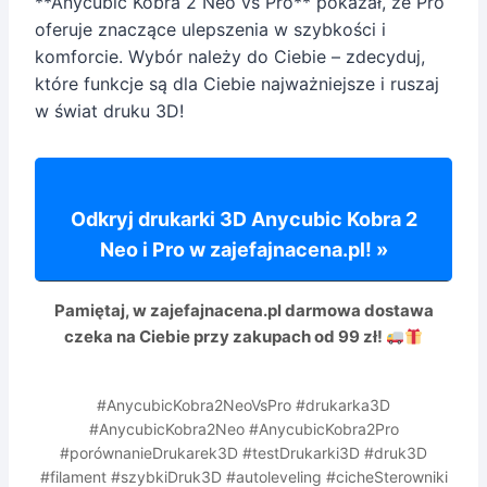
**Anycubic Kobra 2 Neo vs Pro** pokazał, że Pro
oferuje znaczące ulepszenia w szybkości i
komforcie. Wybór należy do Ciebie – zdecyduj,
które funkcje są dla Ciebie najważniejsze i ruszaj
w świat druku 3D!
Odkryj drukarki 3D Anycubic Kobra 2
Neo i Pro w zajefajnacena.pl! »
Pamiętaj, w zajefajnacena.pl
darmowa dostawa
czeka na Ciebie przy zakupach od 99 zł!
#AnycubicKobra2NeoVsPro #drukarka3D
#AnycubicKobra2Neo #AnycubicKobra2Pro
#porównanieDrukarek3D #testDrukarki3D #druk3D
#filament #szybkiDruk3D #autoleveling #cicheSterowniki