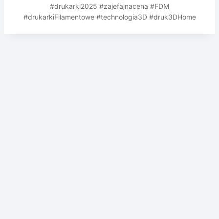
#drukarki2025 #zajefajnacena #FDM
#drukarkiFilamentowe #technologia3D #druk3DHome