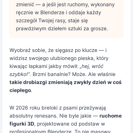
zmienić — a jeśli jest ruchomy, wykonany
ręcznie w Blenderze i oddaje każdy
szczegół Twojej rasy, staje się
prawdziwym dziełem sztuki za grosze.
Wyobraź sobie, że sięgasz po klucze — i
widzisz swojego ulubionego pieska, który
kiwając łapkami jakby mówił:
„hej, wróć
szybko!”
. Brzmi banalnie? Może. Ale właśnie
takie drobiazgi zmieniają zwykły dzień w coś
ciepłego
.
W 2026 roku breloki z psami przeżywają
absolutny renesans. Nie byle jakie —
ruchome
figurki 3D
, projektowane od podstaw w
profesjonalnym Blenderze. To nie masowy