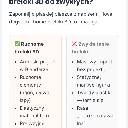
breloki 3D od zwykłych?
Zapomnij o płaskiej blaszce z napisem „I love
dogs”. Ruchome breloki 3D to inna liga.
Ruchome
Zwykłe tanie
breloki 3D
breloki
Autorski projekt
Masowy import
w Blenderze
bez projektu
Ruchome
Statyczne,
elementy
martwe figurki
(ogon, głowa,
Twardy plastik
łapy)
— łamie się
Elastyczny
Rasa
materiał flexi
„nierozpoznawa
Precyzyjne
lna”