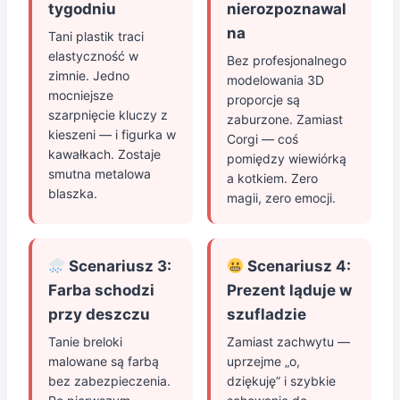
tygodniu
nierozpoznawal
na
Tani plastik traci
elastyczność w
Bez profesjonalnego
zimnie. Jedno
modelowania 3D
mocniejsze
proporcje są
szarpnięcie kluczy z
zaburzone. Zamiast
kieszeni — i figurka w
Corgi — coś
kawałkach. Zostaje
pomiędzy wiewiórką
smutna metalowa
a kotkiem. Zero
blaszka.
magii, zero emocji.
Scenariusz 3:
Scenariusz 4:
Farba schodzi
Prezent ląduje w
przy deszczu
szufladzie
Tanie breloki
Zamiast zachwytu —
malowane są farbą
uprzejme „o,
bez zabezpieczenia.
dziękuję” i szybkie