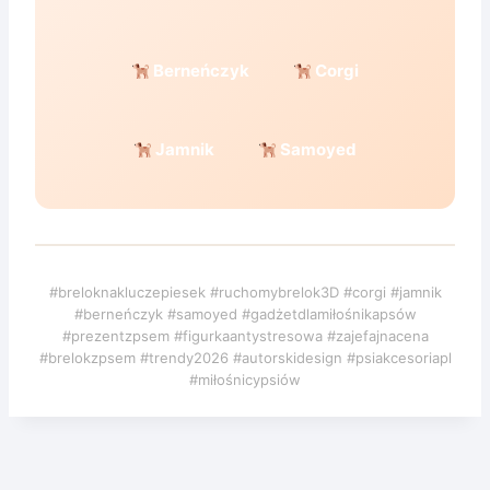
Berneńczyk
Corgi
Jamnik
Samoyed
#breloknakluczepiesek #ruchomybrelok3D #corgi #jamnik
#berneńczyk #samoyed #gadżetdlamiłośnikapsów
#prezentzpsem #figurkaantystresowa #zajefajnacena
#brelokzpsem #trendy2026 #autorskidesign #psiakcesoriapl
#miłośnicypsiów