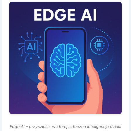
Edge AI – przyszłość, w której sztuczna inteligencja działa