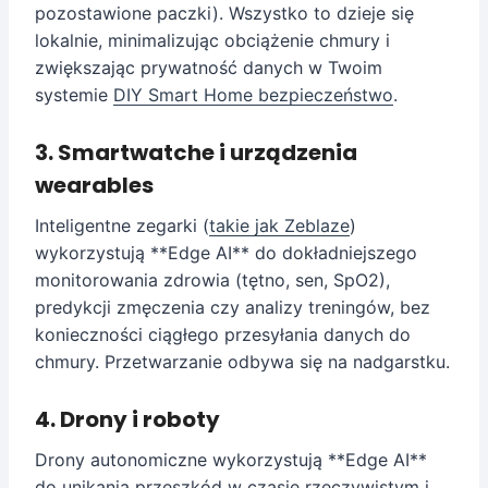
pozostawione paczki). Wszystko to dzieje się
lokalnie, minimalizując obciążenie chmury i
zwiększając prywatność danych w Twoim
systemie
DIY Smart Home bezpieczeństwo
.
3. Smartwatche i urządzenia
wearables
Inteligentne zegarki (
takie jak Zeblaze
)
wykorzystują **Edge AI** do dokładniejszego
monitorowania zdrowia (tętno, sen, SpO2),
predykcji zmęczenia czy analizy treningów, bez
konieczności ciągłego przesyłania danych do
chmury. Przetwarzanie odbywa się na nadgarstku.
4. Drony i roboty
Drony autonomiczne wykorzystują **Edge AI**
do unikania przeszkód w czasie rzeczywistym i