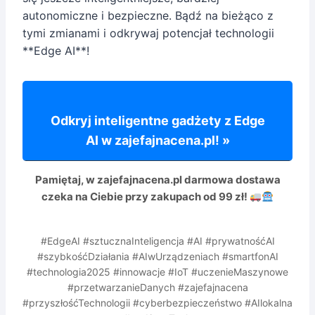
autonomiczne i bezpieczne. Bądź na bieżąco z
tymi zmianami i odkrywaj potencjał technologii
**Edge AI**!
Odkryj inteligentne gadżety z Edge
AI w zajefajnacena.pl! »
Pamiętaj, w zajefajnacena.pl
darmowa dostawa
czeka na Ciebie przy zakupach od 99 zł!
#EdgeAI #sztucznaInteligencja #AI #prywatnośćAI
#szybkośćDziałania #AIwUrządzeniach #smartfonAI
#technologia2025 #innowacje #IoT #uczenieMaszynowe
#przetwarzanieDanych #zajefajnacena
#przyszłośćTechnologii #cyberbezpieczeństwo #AIlokalna