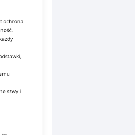
st ochrona
lność.
 każdy
odstawki,
jemu
ne szwy i
 to