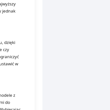
ajwyższy
y jednak
u, dzięki
e czy
ograniczyć
ustawić w
modele z
mi do
Wybierając