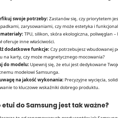
yfikuj swoje potrzeby:
Zastanów się, czy priorytetem je
padkami, zarysowaniami, czy może estetyka i funkcjona
 materiały:
TPU, silikon, skóra ekologiczna, poliwęglan –
ł oferuje inne właściwości.
ź dodatkowe funkcje:
Czy potrzebujesz wbudowanej p
u na karty, czy może magnetycznego mocowania?
j do modelu:
Upewnij się, że etui jest dedykowane Two
tnemu modelowi Samsunga.
uwagę na jakość wykonania:
Precyzyjne wycięcia, solid
wanie to kluczowe wskaźniki dobrego produktu.
 etui do Samsung jest tak ważne?
właszcza te od renomowanych producentów jak Samsung,