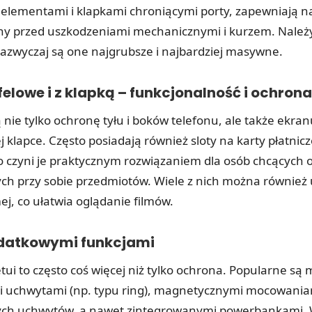
ementami i klapkami chroniącymi porty, zapewniają n
y przed uszkodzeniami mechanicznymi i kurzem. Należ
zazwyczaj są one najgrubsze i najbardziej masywne.
tfelowe i z klapką – funkcjonalność i ochrona
ą nie tylko ochronę tyłu i boków telefonu, ale także ekran
klapce. Często posiadają również sloty na karty płatnicz
 czyni je praktycznym rozwiązaniem dla osób chcących 
ych przy sobie przedmiotów. Wiele z nich można również 
ej, co ułatwia oglądanie filmów.
dodatkowymi funkcjami
ui to często coś więcej niż tylko ochrona. Popularne są 
uchwytami (np. typu ring), magnetycznymi mocowania
h uchwytów, a nawet zintegrowanymi powerbankami. 