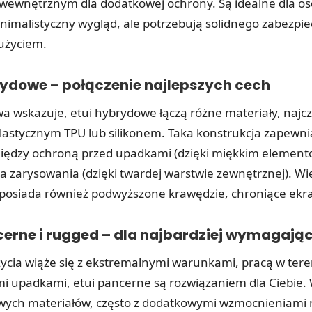
wewnętrznym dla dodatkowej ochrony. Są idealne dla os
inimalistyczny wygląd, ale potrzebują solidnego zabezpi
użyciem.
brydowe – połączenie najlepszych cech
a wskazuje, etui hybrydowe łączą różne materiały, najcz
elastycznym TPU lub silikonem. Taka konstrukcja zapewn
ędzy ochroną przed upadkami (dzięki miękkim element
a zarysowania (dzięki twardej warstwie zewnętrznej). Wi
osiada również podwyższone krawędzie, chroniące ekran
ncerne i rugged – dla najbardziej wymagają
l życia wiąże się z ekstremalnymi warunkami, pracą w tere
mi upadkami, etui pancerne są rozwiązaniem dla Ciebie
wych materiałów, często z dodatkowymi wzmocnieniami 