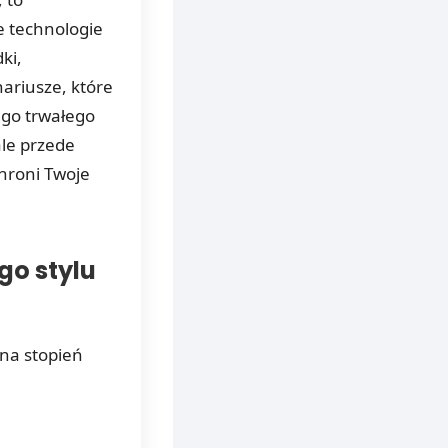
e technologie
ki,
ariusze, które
ego trwałego
ale przede
hroni Twoje
go stylu
 na stopień