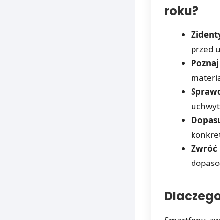
roku?
Zident
przed u
Poznaj
materia
Sprawd
uchwyt
Dopasu
konkre
Zwróć 
dopaso
Dlaczego
Smartfony, z