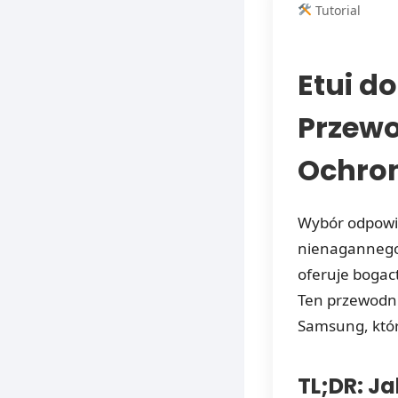
Tutorial
Etui 
Przewo
Ochron
Wybór odpowie
nienagannego
oferuje bogac
Ten przewodni
Samsung, któr
TL;DR: J