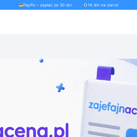
PayPo – zapłać za 30 dni
14 dni na zwrot