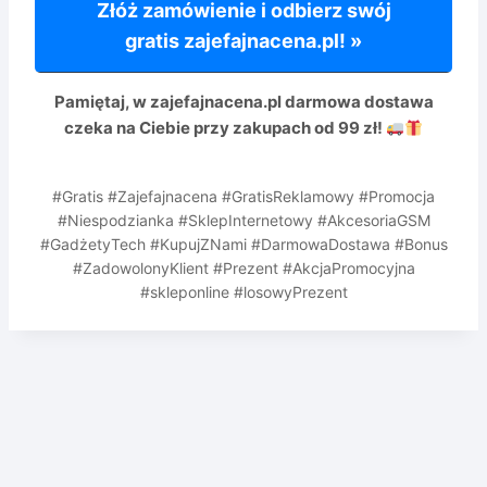
Złóż zamówienie i odbierz swój
gratis zajefajnacena.pl! »
Pamiętaj, w zajefajnacena.pl
darmowa dostawa
czeka na Ciebie przy zakupach od 99 zł!
#Gratis #Zajefajnacena #GratisReklamowy #Promocja
#Niespodzianka #SklepInternetowy #AkcesoriaGSM
#GadżetyTech #KupujZNami #DarmowaDostawa #Bonus
#ZadowolonyKlient #Prezent #AkcjaPromocyjna
#skleponline #losowyPrezent