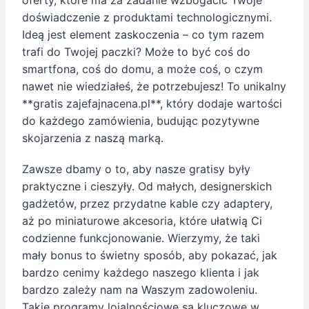
oferty, które ma za zadanie wzbogacić Twoje
doświadczenie z produktami technologicznymi.
Ideą jest element zaskoczenia – co tym razem
trafi do Twojej paczki? Może to być coś do
smartfona, coś do domu, a może coś, o czym
nawet nie wiedziałeś, że potrzebujesz! To unikalny
**gratis zajefajnacena.pl**, który dodaje wartości
do każdego zamówienia, budując pozytywne
skojarzenia z naszą marką.
Zawsze dbamy o to, aby nasze gratisy były
praktyczne i cieszyły. Od małych, designerskich
gadżetów, przez przydatne kable czy adaptery,
aż po miniaturowe akcesoria, które ułatwią Ci
codzienne funkcjonowanie. Wierzymy, że taki
mały bonus to świetny sposób, aby pokazać, jak
bardzo cenimy każdego naszego klienta i jak
bardzo zależy nam na Waszym zadowoleniu.
Takie programy lojalnościowe są kluczowe w