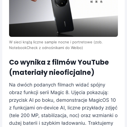
W sieci krążą liczne sample nocne i portretowe (zob.
NotebookCheck z odnośnikami do Weibo)
Co wynika z filmów YouTube
(materiały nieoficjalne)
Na dwóch podanych filmach widać spójny
obraz funkcji serii Magic 8. Ujęcia pokazują:
przycisk AI po boku, demonstracje MagicOS 10
z funkcjami on‑device AI, liczne przykłady zdjęć
(tele 200 MP, stabilizacja, noc) oraz wzmianki o
dużej baterii i szybkim ładowaniu. Traktujemy