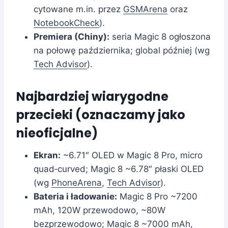
cytowane m.in. przez
GSMArena
oraz
NotebookCheck
).
Premiera (Chiny):
seria Magic 8 ogłoszona
na połowę października; global później (wg
Tech Advisor
).
Najbardziej wiarygodne
przecieki (oznaczamy jako
nieoficjalne)
Ekran:
~6.71″ OLED w Magic 8 Pro, micro
quad‑curved; Magic 8 ~6.78″ płaski OLED
(wg
PhoneArena
,
Tech Advisor
).
Bateria i ładowanie:
Magic 8 Pro ~7200
mAh, 120W przewodowo, ~80W
bezprzewodowo; Magic 8 ~7000 mAh,