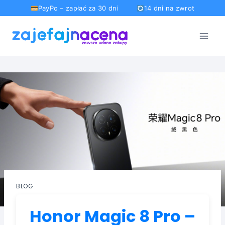
PayPo – zapłać za 30 dni
14 dni na zwrot
Przejdź
do
treści
BLOG
Honor Magic 8 Pro –