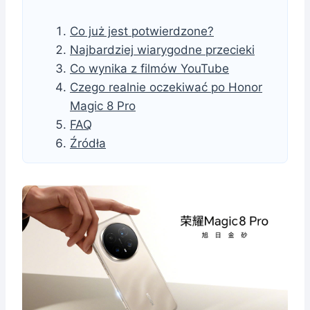
Co już jest potwierdzone?
Najbardziej wiarygodne przecieki
Co wynika z filmów YouTube
Czego realnie oczekiwać po Honor
Magic 8 Pro
FAQ
Źródła