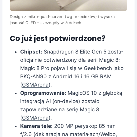
Design z mikro‑quad‑curved (wg przecieków) i wysoka
jasność OLED – szczegóły w źródłach
Co już jest potwierdzone?
Chipset:
Snapdragon 8 Elite Gen 5 został
oficjalnie potwierdzony dla serii Magic 8;
Magic 8 Pro pojawił się w Geekbench jako
BKQ‑AN90 z Android 16 i 16 GB RAM
(
GSMArena
).
Oprogramowanie:
MagicOS 10 z głęboką
integracją AI (on‑device) zostało
zapowiedziane na serię Magic 8
(
GSMArena
).
Kamera tele:
200 MP peryskop 85 mm
f/2.6 (deklaracja na materiałach/Weibo,