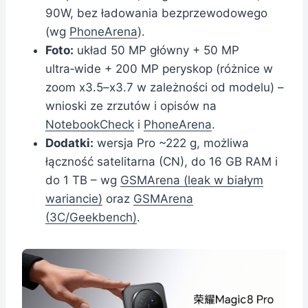
90W, bez ładowania bezprzewodowego
(wg
PhoneArena
).
Foto:
układ 50 MP główny + 50 MP
ultra‑wide + 200 MP peryskop (różnice w
zoom x3.5–x3.7 w zależności od modelu) –
wnioski ze zrzutów i opisów na
NotebookCheck
i
PhoneArena
.
Dodatki:
wersja Pro ~222 g, możliwa
łączność satelitarna (CN), do 16 GB RAM i
do 1 TB – wg
GSMArena (leak w białym
wariancie)
oraz
GSMArena
(3C/Geekbench)
.