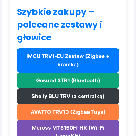
Szybkie zakupy –
polecane zestawy i
głowice
IMOU TRV1‑EU Zestaw (Zigbee +
bramka)
Gosund STR1 (Bluetooth)
Shelly BLU TRV (z centralką)
AVATTO TRV10 (Zigbee Tuya)
Meross MTS150H‑HK (Wi‑Fi