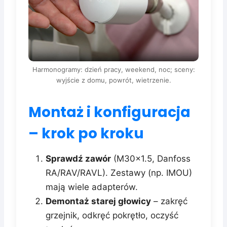
Harmonogramy: dzień pracy, weekend, noc; sceny:
wyjście z domu, powrót, wietrzenie.
Montaż i konfiguracja
– krok po kroku
Sprawdź zawór
(M30x1.5, Danfoss
RA/RAV/RAVL). Zestawy (np. IMOU)
mają wiele adapterów.
Demontaż starej głowicy
– zakręć
grzejnik, odkręć pokrętło, oczyść