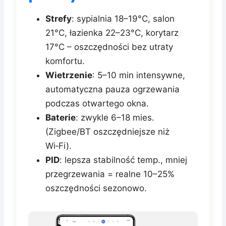
Strefy
: sypialnia 18–19°C, salon
21°C, łazienka 22–23°C, korytarz
17°C – oszczędności bez utraty
komfortu.
Wietrzenie
: 5–10 min intensywne,
automatyczna pauza ogrzewania
podczas otwartego okna.
Baterie
: zwykle 6–18 mies.
(Zigbee/BT oszczędniejsze niż
Wi‑Fi).
PID
: lepsza stabilność temp., mniej
przegrzewania = realne 10–25%
oszczędności sezonowo.