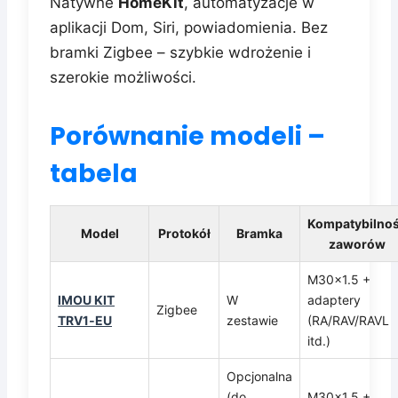
Natywne
HomeKit
, automatyzacje w
aplikacji Dom, Siri, powiadomienia. Bez
bramki Zigbee – szybkie wdrożenie i
szerokie możliwości.
Porównanie modeli –
tabela
Kompatybilno
Model
Protokół
Bramka
zaworów
M30x1.5 +
IMOU KIT
W
adaptery
Zigbee
TRV1‑EU
zestawie
(RA/RAV/RAVL
itd.)
Opcjonalna
(do
M30x1.5 +