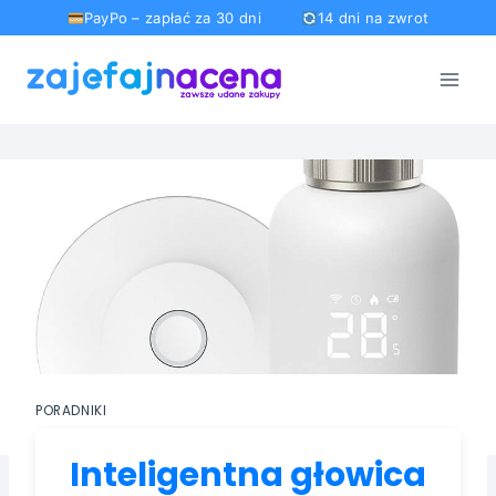
PayPo – zapłać za 30 dni
14 dni na zwrot
Przejdź
do
treści
PORADNIKI
Inteligentna głowica