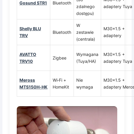
Gosund STR1
Bluetooth
zdalnego
adaptery Tuya
dostępu)
W
Shelly BLU
M30x1.5 +
Bluetooth
zestawie
TRV
adaptery
(centrala)
AVATTO
Wymagana
M30x1.5 +
Zigbee
TRV10
(Tuya/HA)
adaptery Tuya
Meross
Wi‑Fi +
Nie
M30x1.5 +
MTS150H‑HK
HomeKit
wymaga
adaptery Mero