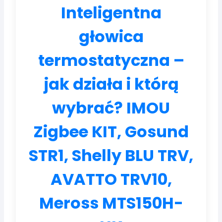
Inteligentna
głowica
termostatyczna –
jak działa i którą
wybrać? IMOU
Zigbee KIT, Gosund
STR1, Shelly BLU TRV,
AVATTO TRV10,
Meross MTS150H-