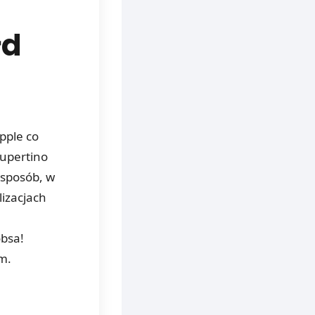
łd
Apple co
Cupertino
 sposób, w
izacjach
obsa!
m.