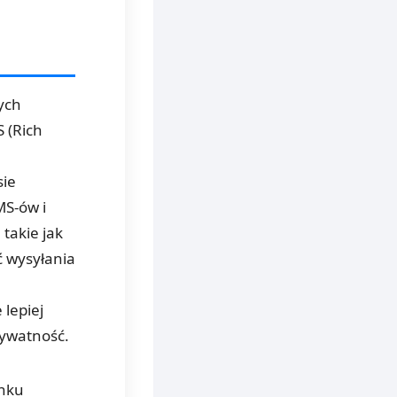
ych
 (Rich
sie
MS-ów i
takie jak
ć wysyłania
 lepiej
ywatność.
unku