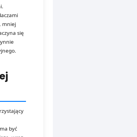
i.
daczami
, mniej
aczyna się
łynnie
yjnego.
ej
rzystający
 ma być