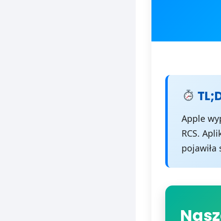
TL;
Apple wyp
RCS. Apli
pojawiła 
Nasz