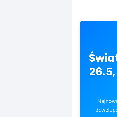
Świat
26.5,
Najnows
dewelope