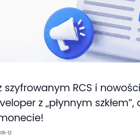
 z szyfrowanym RCS i nowośc
veloper z „płynnym szkłem”, 
monecie!
05-12