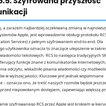
6.5: Szyfrowana przyszłość
nikacji
ą, a zarazem najbardziej oczekiwaną zmianą w najnowsz
ystemów Apple, jest wprowadzenie obsługi protokołu RCS
tion Services) z pełnym szyfrowaniem end-to-end. Dla
go użytkownika oznacza to znaczące ulepszenie w zakre
wiadomości tekstowych. RCS to następca tradycyjnych S
erujący funkcje znane z komunikatorów internetowych, 
nia odczytu, wskaźniki pisania wiadomości czy możliwoś
w w wyższej jakości. Kluczowe jest jednak wspomniane
e – oznacza ono, że treść naszych rozmów będzie jeszcze
 przed niepowołanym dostępem, zapewniając większą pr
nie szyfrowanego RCS przez Apple jest krokiem w kier