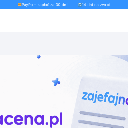
PayPo – zapłać za 30 dni
14 dni na zwrot