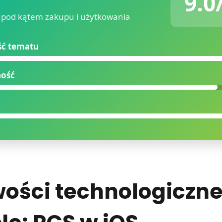
9.0
pod kątem zakupu i użytkowania
ść tematu
ność
ości technologiczne