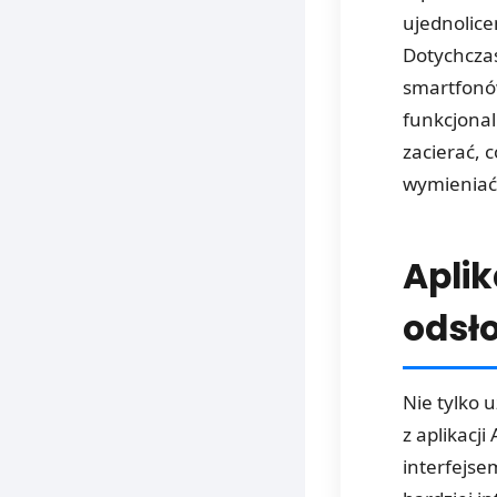
ujednolice
Dotychcza
smartfonów
funkcjonal
zacierać, 
wymieniać
Aplik
odsł
Nie tylko 
z aplikacj
interfejse