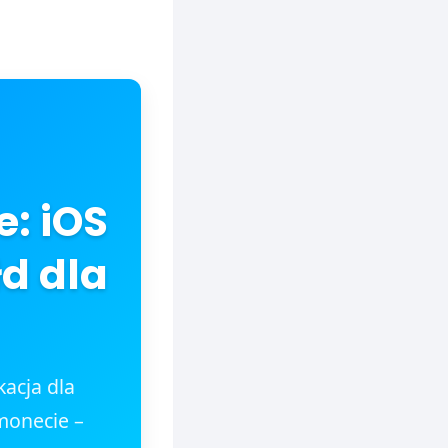
e: iOS
łd dla
acja dla
monecie –