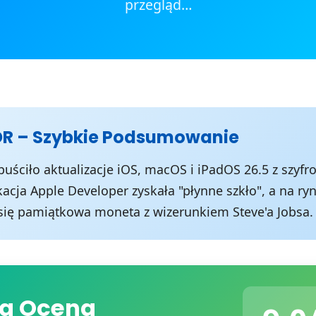
przegląd…
DR – Szybkie Podsumowanie
uściło aktualizacje iOS, macOS i iPadOS 26.5 z szy
kacja Apple Developer zyskała "płynne szkło", a na ry
się pamiątkowa moneta z wizerunkiem Steve'a Jobsa.
a Ocena