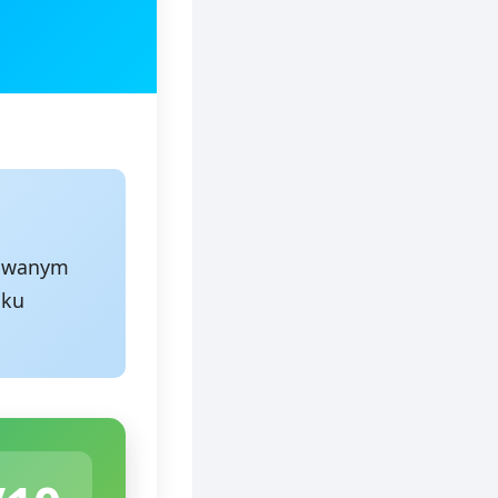
frowanym
nku