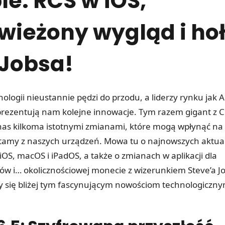
le: RCS w iOS,
wieżony wygląd i ho
 Jobsa!
nologii nieustannie pędzi do przodu, a liderzy rynku jak 
 prezentują nam kolejne innowacje. Tym razem gigant z 
nas kilkoma istotnymi zmianami, które mogą wpłynąć na
stamy z naszych urządzeń. Mowa tu o najnowszych aktual
OS, macOS i iPadOS, a także o zmianach w aplikacji dla
w i… okolicznościowej monecie z wizerunkiem Steve’a J
y się bliżej tym fascynującym nowościom technologiczny