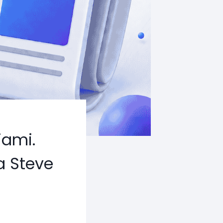
iami.
a Steve