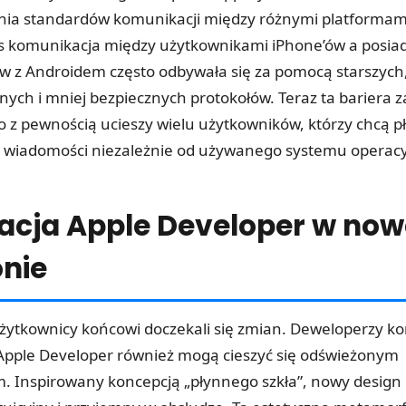
nia standardów komunikacji między różnymi platformam
s komunikacja między użytkownikami iPhone’ów a posia
 z Androidem często odbywała się za pomocą starszych
nych i mniej bezpiecznych protokołów. Teraz ta bariera z
co z pewnością ucieszy wielu użytkowników, którzy chcą p
 wiadomości niezależnie od używanego systemu operac
acja Apple Developer w now
onie
użytkownicy końcowi doczekali się zmian. Deweloperzy ko
i Apple Developer również mogą cieszyć się odświeżonym
m. Inspirowany koncepcją „płynnego szkła”, nowy design