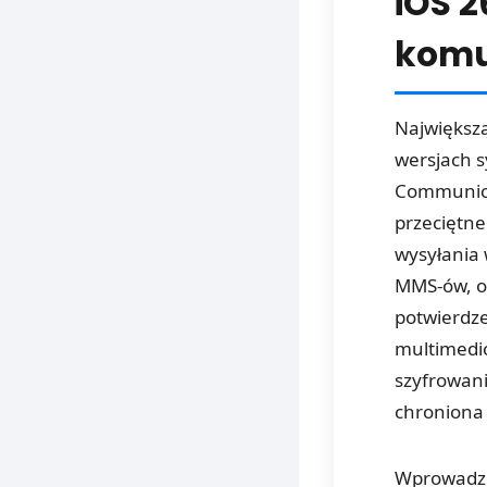
iOS 2
komu
Największ
wersjach s
Communica
przeciętne
wysyłania 
MMS-ów, of
potwierdze
multimedió
szyfrowani
chroniona
Wprowadze