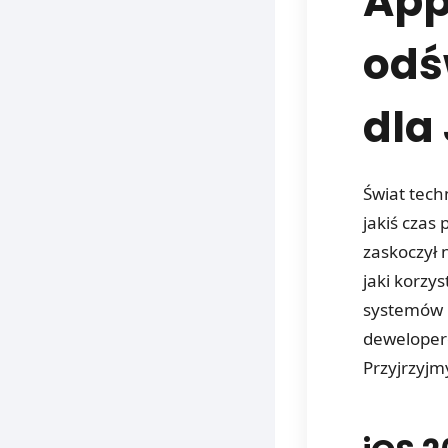
App
odś
dla
Świat tech
jakiś czas
zaskoczył 
jaki korzy
systemów i
deweloperó
Przyjrzyjm