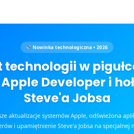
Nowinka technologiczna • 2026
 technologii w pigułc
 Apple Developer i ho
Steve'a Jobsa
ze aktualizacje systemów Apple, odświeżona aplik
rów i upamiętnienie Steve'a Jobsa na specjalnej 