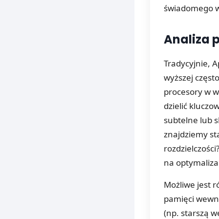
świadomego 
Analiza 
Tradycyjnie, A
wyższej często
procesory w w
dzielić klucz
subtelne lub 
znajdziemy st
rozdzielczości
na optymaliza
Możliwe jest r
pamięci wewnę
(np. starszą 