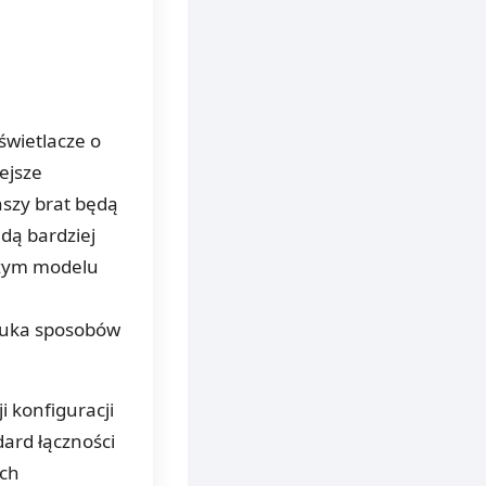
świetlacze o
ejsze
ńszy brat będą
dą bardziej
szym modelu
 szuka sposobów
i konfiguracji
ard łączności
ych