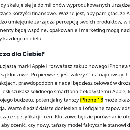
dy skaluje się je do milionów wyprodukowanych urządz
czące korzyści finansowe. Ważne jest, aby pamiętać, że 
dzo umiejętnie zarządza percepcją swoich produktów, wię
enty będą wspólne, opakowanie i marketing mogą nada
hy każdego modelu.
cza dla Ciebie?
ntuzjastą marki Apple i rozważasz zakup nowego iPhone’a 
 są kluczowe. Po pierwsze, jeśli zależy Ci na najnowszyc
nkcjach, prawdopodobnie nadal będziesz celować w droż
 jeśli szukasz solidnego smartfona z ekosystemu Apple, k
jego budżetu, potencjalny tańszy
iPhone 18
może okaza
ją. Warto śledzić dalsze doniesienia i oficjalne zapowied
yczące specyfikacji i cen. Kluczowe będzie porównanie o
, aby ocenić, czy nowy, tańszy model faktycznie stanowi 