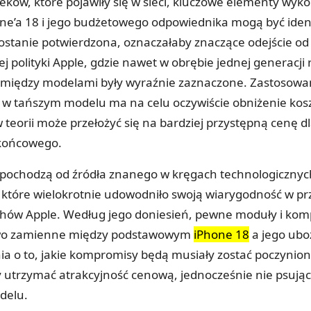
eków, które pojawiły się w sieci, kluczowe elementy wyk
one’a 18 i jego budżetowego odpowiednika mogą być iden
 zostanie potwierdzona, oznaczałaby znaczące odejście od
 polityki Apple, gdzie nawet w obrębie jednej generacji 
między modelami były wyraźnie zaznaczone. Zastosowan
 w tańszym modelu ma na celu oczywiście obniżenie kos
w teorii może przełożyć się na bardziej przystępną cenę d
końcowego.
 pochodzą od źródła znanego w kręgach technologicznych
”, które wielokrotnie udowodniło swoją wiarygodność w p
chów Apple. Według jego doniesień, pewne moduły i ko
wo zamienne między podstawowym
iPhone 18
a jego ubo
nia o to, jakie kompromisy będą musiały zostać poczynio
y utrzymać atrakcyjność cenową, jednocześnie nie psując
delu.