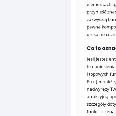
elementach, g
przynieść zna
zazwyczaj bar
pewne kompon
unikalne cec
Co to ozna
Jeśli jesteś e
te doniesienia
i topowych fu
Pro. Jednakże,
nadwyręży Two
atrakcyjną opc
szczegóły dot
funkcji z ceną