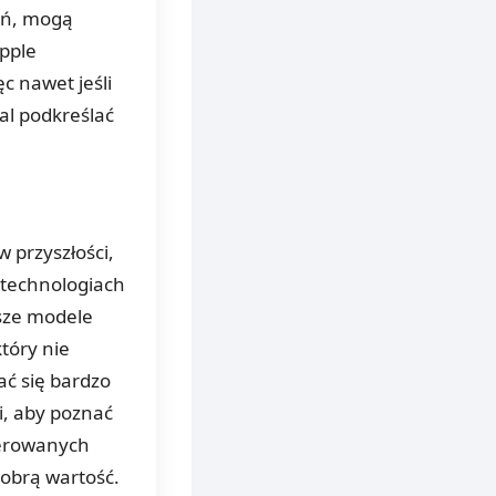
eń, mogą
Apple
c nawet jeśli
l podkreślać
w przyszłości,
h technologiach
sze modele
tóry nie
ć się bardzo
zi, aby poznać
ferowanych
dobrą wartość.