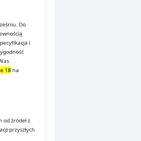
ześniu. Do
pewnością
pecyfikacja i
rygodność
 Was
e 18
na
h od źródeł z
acji przyszłych