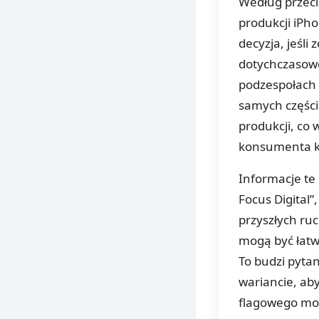
Według przeci
produkcji iPh
decyzja, jeśli
dotychczasowej
podzespołach 
samych części
produkcji, co 
konsumenta 
Informacje te
Focus Digital
przyszłych ru
mogą być łat
To budzi pyta
wariancie, ab
flagowego mo