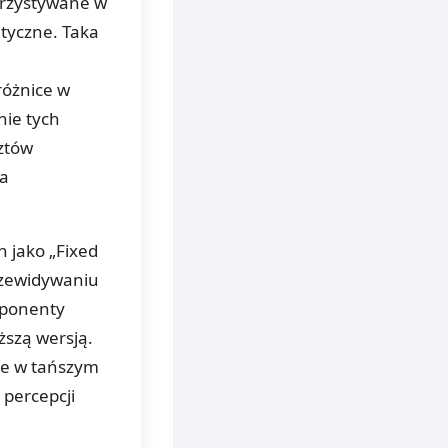
orzystywane w
tyczne. Taka
różnice w
ie tych
ztów
la
 jako „Fixed
rzewidywaniu
mponenty
ższą wersją.
ne w tańszym
 percepcji