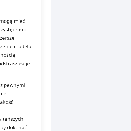
e mogą mieć
przystępnego
szersze
zenie modelu,
wnością
dstraszała je
ę z pewnymi
niej
jakość
y tańszych
 aby dokonać