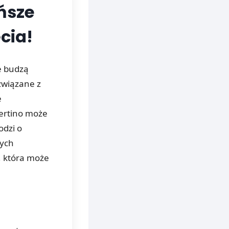
ańsze
cia!
e budzą
związane z
e
pertino może
odzi o
nych
, która może