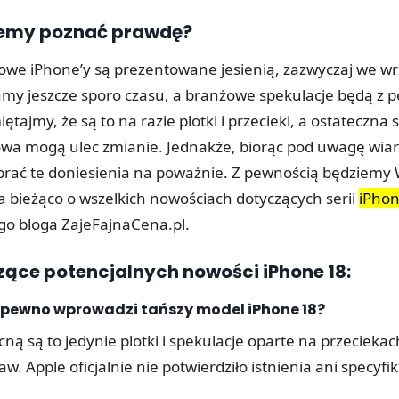
emy poznać prawdę?
nowe iPhone’y są prezentowane jesienią, zazwyczaj we wr
my jeszcze sporo czasu, a branżowe spekulacje będą z 
ętajmy, że są to na razie plotki i przecieki, a ostateczna s
owa mogą ulec zmianie. Jednakże, biorąc pod uwagę wia
 brać te doniesienia na poważnie. Z pewnością będziemy
 bieżąco o wszelkich nowościach dotyczących serii
iPhon
o bloga ZajeFajnaCena.pl.
ące potencjalnych nowości iPhone 18:
 pewno wprowadzi tańszy model iPhone 18?
ną są to jedynie plotki i spekulacje oparte na przeciekac
w. Apple oficjalnie nie potwierdziło istnienia ani specyfik