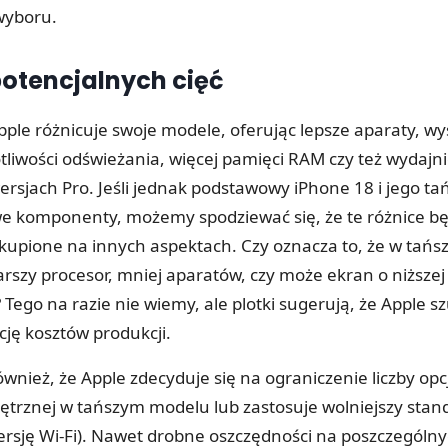
wyboru.
potencjalnych cięć
pple różnicuje swoje modele, oferując lepsze aparaty, wy
tliwości odświeżania, więcej pamięci RAM czy też wydajni
ersjach Pro. Jeśli jednak podstawowy iPhone 18 i jego ta
owe komponenty, możemy spodziewać się, że te różnice bę
skupione na innych aspektach. Czy oznacza to, że w tań
arszy procesor, mniej aparatów, czy może ekran o niższej
? Tego na razie nie wiemy, ale plotki sugerują, że Apple
cję kosztów produkcji.
ównież, że Apple zdecyduje się na ograniczenie liczby opcj
trznej w tańszym modelu lub zastosuje wolniejszy stand
wersję Wi-Fi). Nawet drobne oszczędności na poszczególn