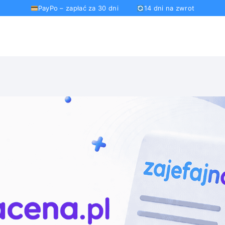
PayPo – zapłać za 30 dni
14 dni na zwrot