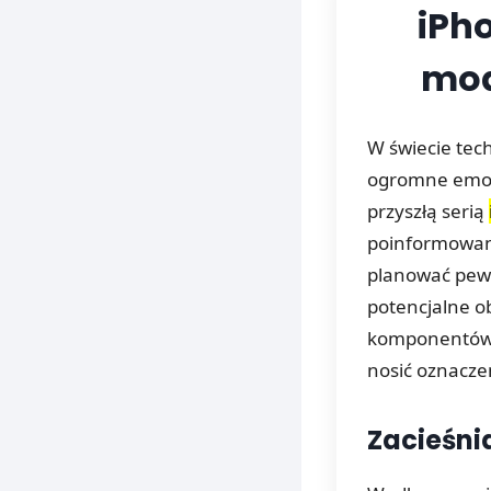
iPho
mod
W świecie tec
ogromne emocj
przyszłą serią
poinformowany
planować pewn
potencjalne o
komponentów w
nosić oznaczen
Zacieśni