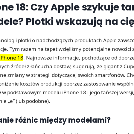
ne 18: Czy Apple szykuje t
ele? Plotki wskazują na cię
hnologii plotki o nadchodzących produktach Apple zawsz
e. Tym razem na tapet wzięliśmy potencjalne nowości 
iPhone 18
. Najnowsze informacje, pochodzące od dobrz
ch źródeł z łańcucha dostaw, sugerują, że gigant z Cu
e zmiany w strategii dotyczącej swoich smartfonów. Ch
bniżenie kosztów produkcji poprzez zastosowanie wspól
 podstawowym modelu iPhone 18 i jego tańszej wersji
ie „e” (lub podobne).
anie różnic między modelami?