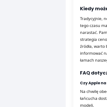
Kiedy moż
Tradycyjnie, 
tego czasu ma
narastać. Pami
strategia cen
źródła, warto
informować na
łamach naszeg
FAQ dotycz
Czy Apple na
Na chwilę obec
łańcucha dosta
modeli.