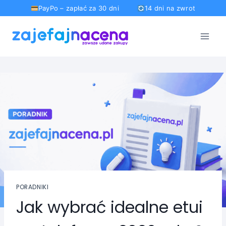
PayPo – zapłać za 30 dni
14 dni na zwrot
Przejdź
do
treści
PORADNIKI
Jak wybrać idealne etui