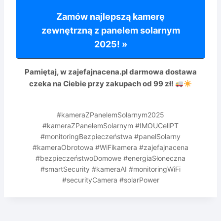
Zamów najlepszą kamerę
zewnętrzną z panelem solarnym
2025! »
Pamiętaj, w zajefajnacena.pl
darmowa dostawa
czeka na Ciebie przy zakupach od 99 zł!
#kameraZPanelemSolarnym2025
#kameraZPanelemSolarnym #IMOUCellPT
#monitoringBezpieczeństwa #panelSolarny
#kameraObrotowa #WiFikamera #zajefajnacena
#bezpieczeństwoDomowe #energiaSłoneczna
#smartSecurity #kameraAI #monitoringWiFi
#securityCamera #solarPower