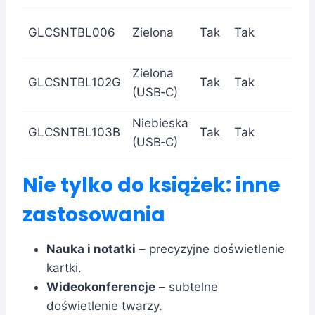
GLCSNTBL006
Zielona
Tak
Tak
Zielona
GLCSNTBL102G
Tak
Tak
T
(USB‑C)
Niebieska
GLCSNTBL103B
Tak
Tak
T
(USB‑C)
Nie tylko do książek: inne
zastosowania
Nauka i notatki
– precyzyjne doświetlenie
kartki.
Wideokonferencje
– subtelne
doświetlenie twarzy.