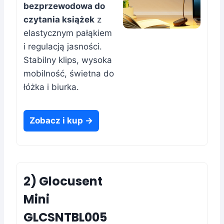
bezprzewodowa do
czytania książek
z
elastycznym pałąkiem
i regulacją jasności.
Stabilny klips, wysoka
mobilność, świetna do
łóżka i biurka.
Zobacz i kup →
2) Glocusent
Mini
GLCSNTBL005