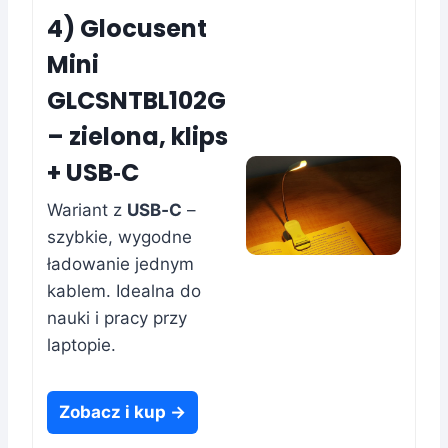
4) Glocusent
Mini
GLCSNTBL102G
– zielona, klips
+ USB‑C
Wariant z
USB‑C
–
szybkie, wygodne
ładowanie jednym
kablem. Idealna do
nauki i pracy przy
laptopie.
Zobacz i kup →