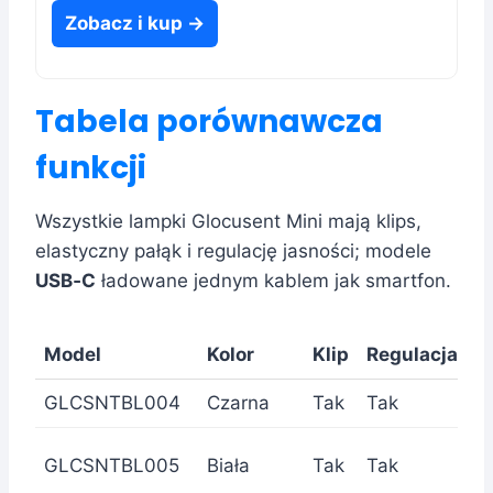
Zobacz i kup →
Tabela porównawcza
funkcji
Wszystkie lampki Glocusent Mini mają klips,
elastyczny pałąk i regulację jasności; modele
USB‑C
ładowane jednym kablem jak smartfon.
Model
Kolor
Klip
Regulacja
U
GLCSNTBL004
Czarna
Tak
Tak
GLCSNTBL005
Biała
Tak
Tak