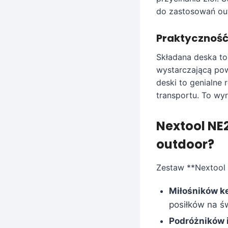
do zastosowań ou
Praktyczność 
Składana deska to
wystarczającą po
deski to genialne
transportu. To wyr
Nextool NE2
outdoor?
Zestaw **Nextool 
Miłośników k
posiłków na ś
Podróżników 