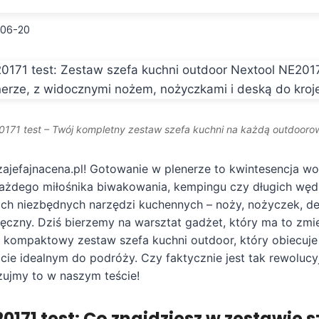
-06-20
0171 test – Twój kompletny zestaw szefa kuchni na każdą outdooro
 zajefajnacena.pl! Gotowanie w plenerze to kwintesencja wo
każdego miłośnika biwakowania, kempingu czy długich wę
ich niezbędnych narzędzi kuchennych – noży, nożyczek, d
ręczny. Dziś bierzemy na warsztat gadżet, który ma to zmi
o kompaktowy zestaw szefa kuchni outdoor, który obiecuje
ie idealnym do podróży. Czy faktycznie jest tak rewolucyjn
zujmy to w naszym teście!
0171 test: Co znajdziesz w zestawie 