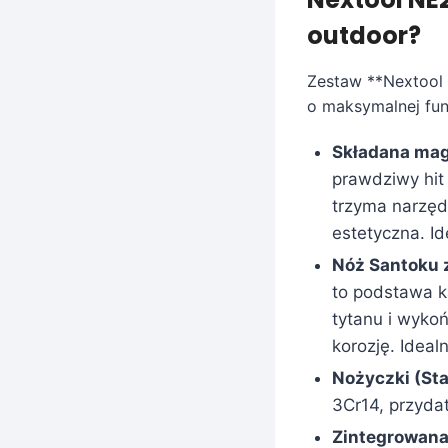
outdoor?
Zestaw **Nextool 
o maksymalnej fun
Składana mag
prawdziwy hit
trzyma narzędz
estetyczna. I
Nóż Santoku z
to podstawa k
tytanu i wyko
korozję. Ideal
Nożyczki (Sta
3Cr14, przydat
Zintegrowana 