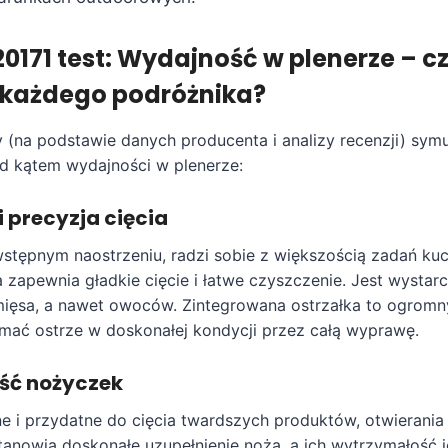
0171 test: Wydajność w plenerze – cz
 każdego podróżnika?
 (na podstawie danych producenta i analizy recenzji) sy
d kątem wydajności w plenerze:
i precyzja cięcia
stępnym naostrzeniu, radzi sobie z większością zadań ku
zapewnia gładkie cięcie i łatwe czyszczenie. Jest wystarc
mięsa, a nawet owoców. Zintegrowana ostrzałka to ogromny
mać ostrze w doskonałej kondycji przez całą wyprawę.
ść nożyczek
ne i przydatne do cięcia twardszych produktów, otwierani
Stanowią doskonałe uzupełnienie noża, a ich wytrzymałość 