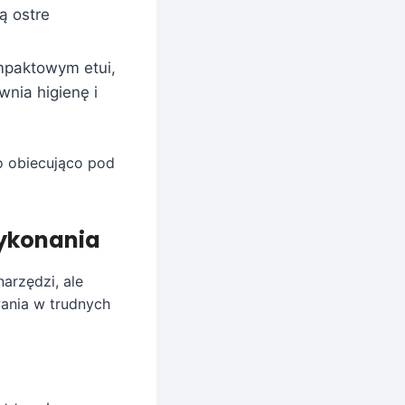
ą ostre
mpaktowym etui,
wnia higienę i
o obiecująco pod
wykonania
arzędzi, ale
ania w trudnych