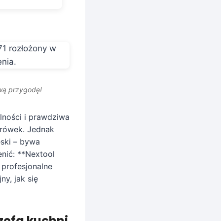
wą przygodę!
lności i prawdziwa
drówek. Jednak
eski – bywa
enić: **Nextool
 profesjonalne
y, jak się
szefa kuchni