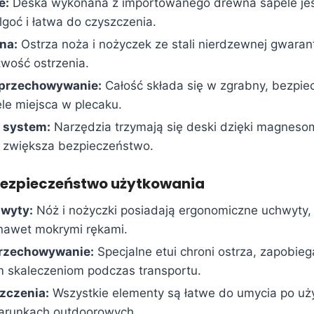
e:
Deska wykonana z importowanego drewna sapele jest
goć i łatwa do czyszczenia.
na:
Ostrza noża i nożyczek ze stali nierdzewnej gwaran
atwość ostrzenia.
przechowywanie:
Całość składa się w zgrabny, bezpiec
le miejsca w plecaku.
 system:
Narzędzia trzymają się deski dzięki magneso
 i zwiększa bezpieczeństwo.
bezpieczeństwo użytkowania
wyty:
Nóż i nożyczki posiadają ergonomiczne uchwyty,
nawet mokrymi rękami.
rzechowywanie:
Specjalne etui chroni ostrza, zapobieg
 skaleczeniom podczas transportu.
zczenia:
Wszystkie elementy są łatwe do umycia po użyc
arunkach outdoorowych.