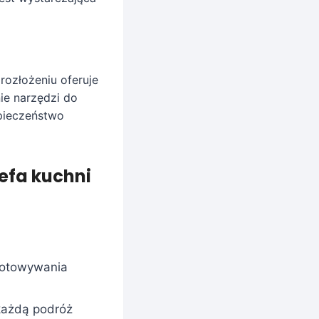
rozłożeniu oferuje
e narzędzi do
zpieczeństwo
zefa kuchni
gotowywania
każdą podróż