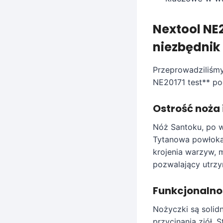
Nextool NE2
niezbędnik
Przeprowadziliśmy
NE20171 test** po
Ostrość noża 
Nóż Santoku, po w
Tytanowa powłoka 
krojenia warzyw, 
pozwalający utrzy
Funkcjonalno
Nożyczki są solid
przycinania ziół. 