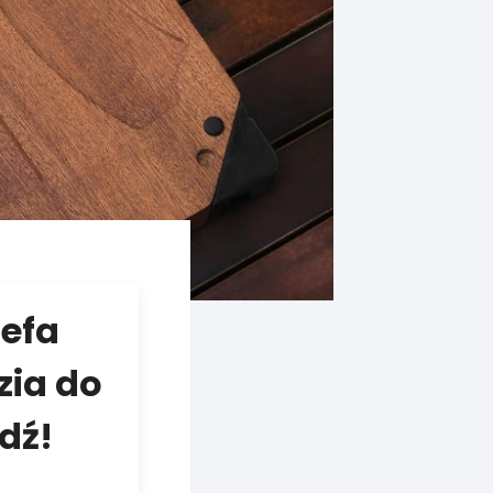
zefa
zia do
dź!