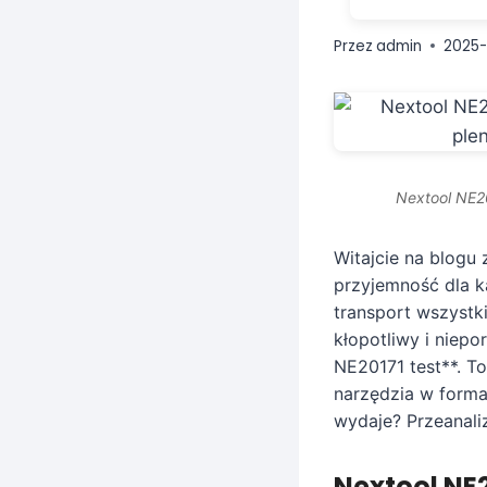
Przez
admin
2025
Nextool NE2
Witajcie na blogu
przyjemność dla 
transport wszystk
kłopotliwy i niepo
NE20171 test**. T
narzędzia w formac
wydaje? Przeanali
Nextool NE2