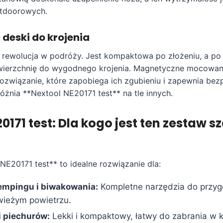
tdoorowych.
deski do krojenia
 rewolucja w podróży. Jest kompaktowa po złożeniu, a po 
wierzchnię do wygodnego krojenia. Magnetyczne mocowani
 rozwiązanie, które zapobiega ich zgubieniu i zapewnia be
óżnia **Nextool NE20171 test** na tle innych.
0171 test: Dla kogo jest ten zestaw s
NE20171 test** to idealne rozwiązanie dla:
empingu i biwakowania:
Kompletne narzędzia do przy
wieżym powietrzu.
i piechurów:
Lekki i kompaktowy, łatwy do zabrania w 