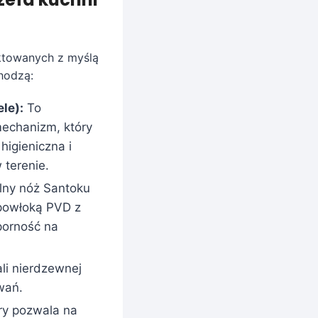
ektowanych z myślą
hodzą:
le):
To
mechanizm, który
higieniczna i
 terenie.
ny nóż Santoku
 powłoką PVD z
porność na
li nierdzewnej
wań.
ry pozwala na