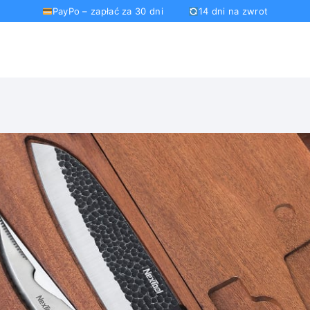
PayPo – zapłać za 30 dni
14 dni na zwrot