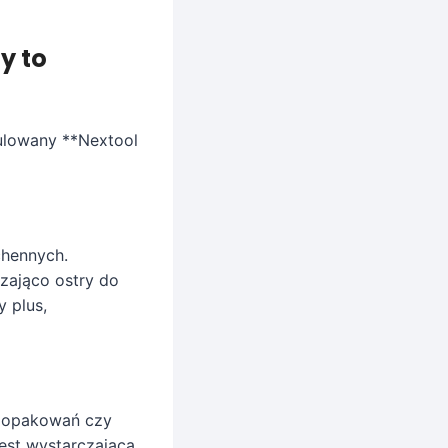
y to
mulowany **Nextool
chennych.
zająco ostry do
 plus,
a opakowań czy
jest wystarczająca