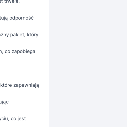
 trwała,
tują odporność
zny pakiet, który
m, co zapobiega
 które zapewniają
ając
iu, co jest