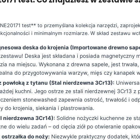
NE20171 test** to przemyślana kolekcja narzędzi, zaproj
kcjonalności i minimalnym rozmiarze. W skład zestawu wc
nesowa deska do krojenia (Importowane drewno sape
 zestawu! Deska jest składana i posiada magnetyczny 
ia na miejscu. Wykonana z drewna sapele, jest trwała, 
dealna do przygotowywania warzyw, mięs czy kanapek w
 powłoką z tytanu (Stal nierdzewna 3Cr13):
Uniwersal
ażdej kuchni. Jego ostrze ze stali nierdzewnej 3Cr13 z
ńczeniem stonewashed zapewnia ostrość, trwałość i od
ny do krojenia, siekania i plastrowania.
l nierdzewna 3Cr14):
Solidne nożyczki kuchenne ze sta
ne do wielu zadań – od cięcia ziół po otwieranie opako
ostrzałka do noży:
Niezwykle praktyczny dodatek, któ