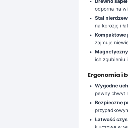
Drewno sapel
odporna na wil
Stal nierdzew
na korozję i ł
Kompaktowe 
zajmuje niewie
Magnetyczny
ich zgubieniu
Ergonomia i 
Wygodne uch
pewny chwyt 
Bezpieczne p
przypadkowym
Łatwość czys
kluczowe w w