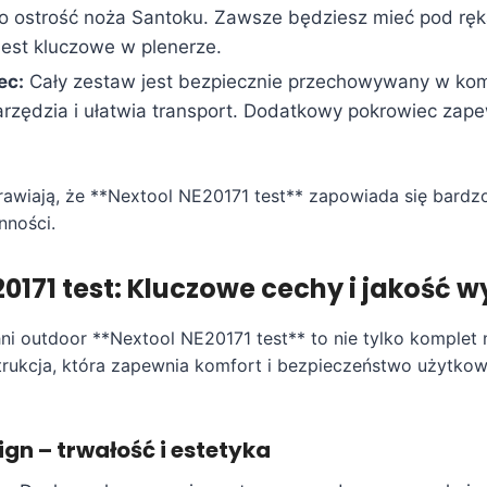
o ostrość noża Santoku. Zawsze będziesz mieć pod ręk
jest kluczowe w plenerze.
ec:
Cały zestaw jest bezpiecznie przechowywany w ko
arzędzia i ułatwia transport. Dodatkowy pokrowiec zape
awiają, że **Nextool NE20171 test** zapowiada się bardz
nności.
0171 test: Kluczowe cechy i jakość 
i outdoor **Nextool NE20171 test** to nie tylko komplet n
rukcja, która zapewnia komfort i bezpieczeństwo użytkow
ign – trwałość i estetyka