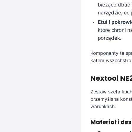
bieżąco dbać 
narzędzie, co 
Etui i pokrowi
które chroni n
porządek.
Komponenty te spr
kątem wszechstro
Nextool NE2
Zestaw szefa kuchn
przemyślana konst
warunkach:
Materiał i des