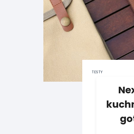
TESTY
Nex
kuchn
go