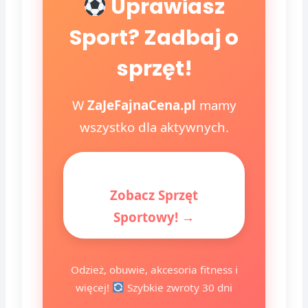
Uprawiasz
Sport? Zadbaj o
sprzęt!
W
ZaJeFajnaCena.pl
mamy
wszystko dla aktywnych.
Zobacz Sprzęt
Sportowy! →
Odzież, obuwie, akcesoria fitness i
więcej!
Szybkie zwroty 30 dni