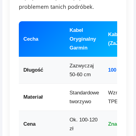
problemem tanich podróbek.
Kabel
Kabel Nillk
Cecha
Oryginalny
(ZaJeFajna
Garmin
Zazwyczaj
Długość
100 cm (1 m
50-60 cm
Standardowe
Wzmocnion
Materiał
tworzywo
TPE
Ok. 100-120
Cena
Znacznie n
zł