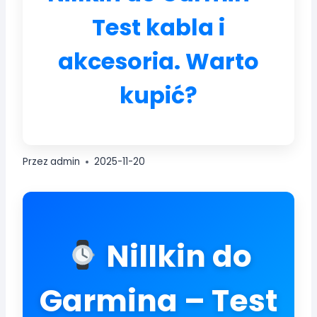
Test kabla i
akcesoria. Warto
kupić?
Przez
admin
2025-11-20
Nillkin do
Garmina – Test