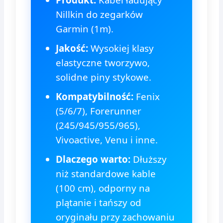
Nillkin do zegarków
Garmin (1m).
Jakość:
Wysokiej klasy
elastyczne tworzywo,
solidne piny stykowe.
Kompatybilność:
Fenix
(5/6/7), Forerunner
(245/945/955/965),
Vivoactive, Venu i inne.
Dlaczego warto:
Dłuższy
niż standardowe kable
(100 cm), odporny na
plątanie i tańszy od
oryginału przy zachowaniu