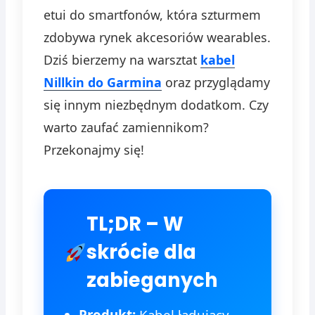
etui do smartfonów, która szturmem
zdobywa rynek akcesoriów wearables.
Dziś bierzemy na warsztat
kabel
Nillkin do Garmina
oraz przyglądamy
się innym niezbędnym dodatkom. Czy
warto zaufać zamiennikom?
Przekonajmy się!
TL;DR – W
skrócie dla
zabieganych
Produkt:
Kabel ładujący