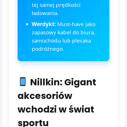
tej samej prędkości
ładowania.
Werdykt:
Must-have jako
zapasowy kabel do biura,
samochodu lub plecaka
podróżnego.
Nillkin: Gigant
akcesoriów
wchodzi w świat
sportu