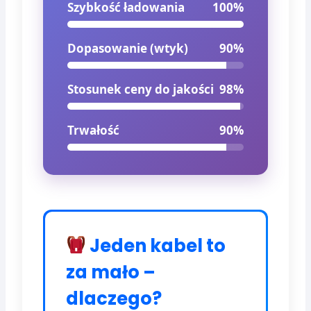
Szybkość ładowania
100%
Dopasowanie (wtyk)
90%
Stosunek ceny do jakości
98%
Trwałość
90%
Jeden kabel to
za mało –
dlaczego?