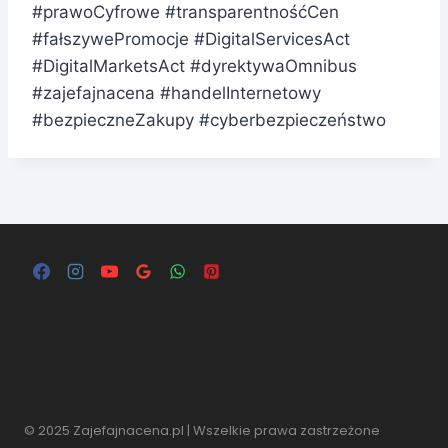
#prawoCyfrowe #transparentnośćCen
#fałszywePromocje #DigitalServicesAct
#DigitalMarketsAct #dyrektywaOmnibus
#zajefajnacena #handelInternetowy
#bezpieczneZakupy #cyberbezpieczeństwo
© 2025 Zajefajnacena.pl | Wszelkie prawa zastrzeżone