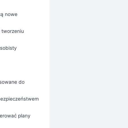
cą nowe
 tworzeniu
sobisty
pasowane do
 bezpieczeństwem
gerować plany