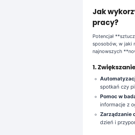
Jak wykorz
pracy?
Potencjał **sztucz
sposobów, w jaki 
najnowszych **now
1. Zwiększani
Automatyzacj
spotkań czy pi
Pomoc w bada
informacje z 
Zarządzanie 
dzień i przyp