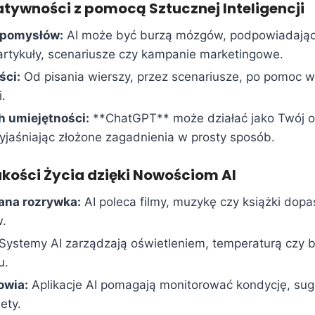
atywności z pomocą Sztucznej Inteligencji
 pomysłów:
AI może być burzą mózgów, podpowiadają
artykuły, scenariusze czy kampanie marketingowe.
ści:
Od pisania wierszy, przez scenariusze, po pomoc w
i.
 umiejętności:
**ChatGPT** może działać jako Twój o
wyjaśniając złożone zagadnienia w prosty sposób.
kości Życia dzięki Nowościom AI
ana rozrywka:
AI poleca filmy, muzykę czy książki do
w.
Systemy AI zarządzają oświetleniem, temperaturą czy
u.
owia:
Aplikacje AI pomagają monitorować kondycję, su
ety.