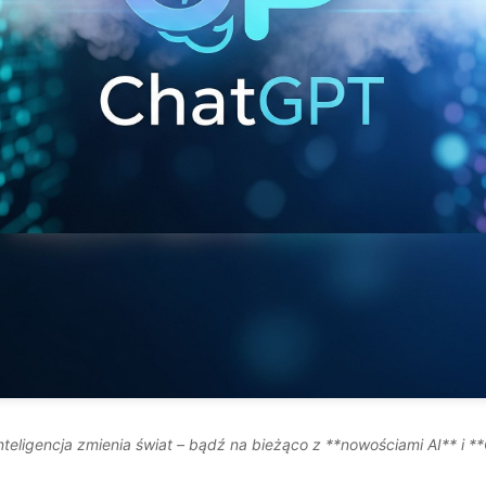
nteligencja zmienia świat – bądź na bieżąco z **nowościami AI** i *