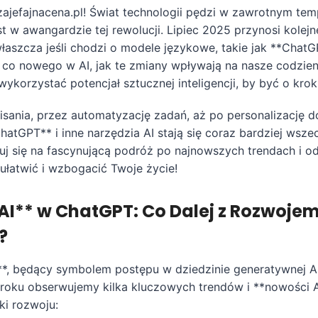
zajefajnacena.pl! Świat technologii pędzi w zawrotnym tem
jest w awangardzie tej rewolucji. Lipiec 2025 przynosi kolej
łaszcza jeśli chodzi o modele językowe, takie jak **ChatG
 co nowego w AI, jak te zmiany wpływają na nasze codzienn
ykorzystać potencjał sztucznej inteligencji, by być o krok
sania, przez automatyzację zadań, aż po personalizację 
atGPT** i inne narzędzia AI stają się coraz bardziej wsze
j się na fascynującą podróż po najnowszych trendach i odk
ułatwić i wzbogacić Twoje życie!
AI** w ChatGPT: Co Dalej z Rozwojem
?
, będący symbolem postępu w dziedzinie generatywnej AI,
roku obserwujemy kilka kluczowych trendów i **nowości AI
ki rozwoju: