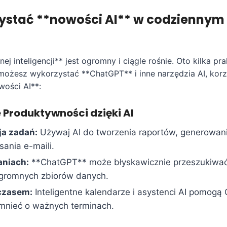
ystać **nowości AI** w codziennym ż
nej inteligencji** jest ogromny i ciągle rośnie. Oto kilka p
możesz wykorzystać **ChatGPT** i inne narzędzia AI, korz
ości AI**:
e Produktywności dzięki AI
a zadań:
Używaj AI do tworzenia raportów, generowa
sania e-maili.
niach:
**ChatGPT** może błyskawicznie przeszukiwać
ogromnych zbiorów danych.
czasem:
Inteligentne kalendarze i asystenci AI pomogą
omnieć o ważnych terminach.