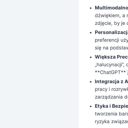
Multimodalno
dźwiękiem, a n
zdjęcie, by je
Personalizacj
preferencji uż
się na podstaw
Większa Precy
„halucynacji”,
**ChatGPT** j
Integracja z 
pracy i rozry
zarządzania 
Etyka i Bezpi
tworzenia bar
ryzyka związa