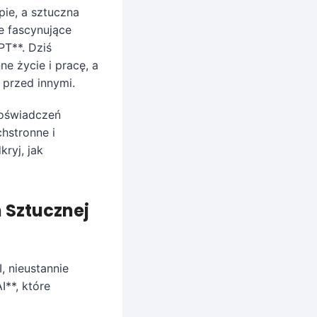
pie, a sztuczna
ne fascynujące
PT**. Dziś
e życie i pracę, a
 przed innymi.
doświadczeń
chstronne i
ryj, jak
 Sztucznej
 nieustannie
**, które