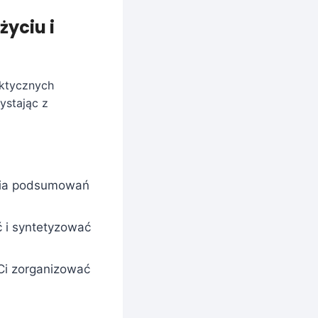
yciu i
raktycznych
ystając z
nia podsumowań
 i syntetyzować
 Ci zorganizować