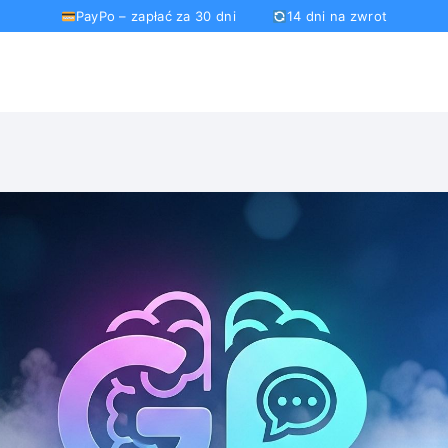
PayPo – zapłać za 30 dni
14 dni na zwrot