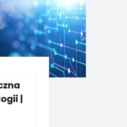
uczna
ogii |