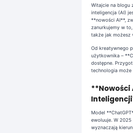
Witajcie na blogu 
inteligencja (AI) 
**nowości AI**, zw
zanurkujemy w to,
także jak możesz w
Od kreatywnego pi
użytkownika – **Ch
dostępne. Przygotu
technologia może 
**Nowości 
Inteligencji
Model **ChatGPT**
ewoluuje. W 2025 
wyznaczają kierun