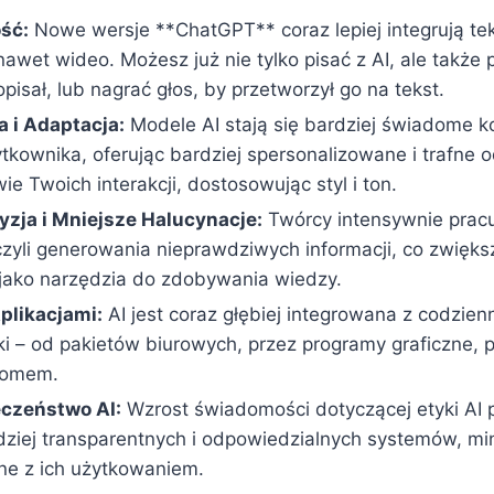
ść:
Nowe wersje **ChatGPT** coraz lepiej integrują te
awet wideo. Możesz już nie tylko pisać z AI, ale także
 opisał, lub nagrać głos, by przetworzył go na tekst.
a i Adaptacja:
Modele AI stają się bardziej świadome ko
ytkownika, oferując bardziej spersonalizowane i trafne
ie Twoich interakcji, dostosowując styl i ton.
zja i Mniejsze Halucynacje:
Twórcy intensywnie pracu
 czyli generowania nieprawdziwych informacji, co zwięk
ako narzędzia do zdobywania wiedzy.
Aplikacjami:
AI jest coraz głębiej integrowana z codzie
wki – od pakietów biurowych, przez programy graficzne,
domem.
eczeństwo AI:
Wzrost świadomości dotyczącej etyki AI 
dziej transparentnych i odpowiedzialnych systemów, mi
ne z ich użytkowaniem.