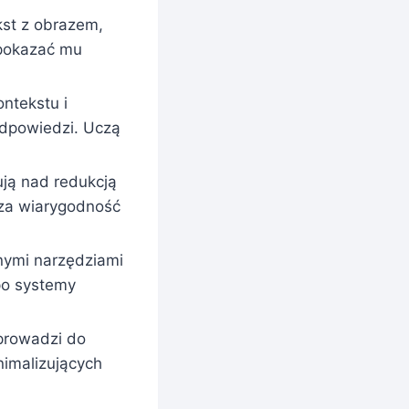
kst z obrazem,
 pokazać mu
ntekstu i
 odpowiedzi. Uczą
ją nad redukcją
sza wiarygodność
nnymi narzędziami
 po systemy
prowadzi do
nimalizujących