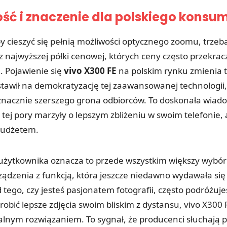
ść i znaczenie dla polskiego konsu
by cieszyć się pełnią możliwości optycznego zoomu, trzeb
 najwyższej półki cenowej, których ceny często przekracz
h. Pojawienie się
vivo X300 FE
na polskim rynku zmienia 
tawił na demokratyzację tej zaawansowanej technologii, 
znacznie szerszego grona odbiorców. To doskonała wiad
 tej pory marzyły o lepszym zbliżeniu w swoim telefonie, 
budżetem.
 użytkownika oznacza to przede wszystkim większy wybór
ządzenia z funkcją, która jeszcze niedawno wydawała si
 tego, czy jesteś pasjonatem fotografii, często podróżuje
robić lepsze zdjęcia swoim bliskim z dystansu, vivo X300
ealnym rozwiązaniem. To sygnał, że producenci słuchają 