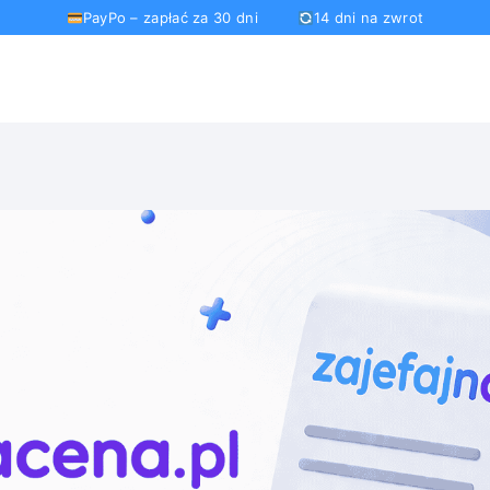
PayPo – zapłać za 30 dni
14 dni na zwrot