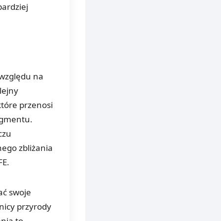
bardziej
 względu na
lejny
które przenosi
egmentu.
czu
nego zbliżania
FE.
ać swoje
nicy przyrody
enia to