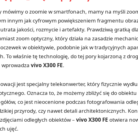
dy mówimy o zoomie w smartfonach, mamy na myśli zoom
czym innym jak cyfrowym powiększeniem fragmentu obra
 utrata jakości, rozmycie i artefakty. Prawdziwą gratką d
atomiast zoom optyczny, który działa na zasadzie mechan
oczewek w obiektywie, podobnie jak w tradycyjnych apa
h. To właśnie tę technologię, do tej pory kojarzoną z dro
, wprowadza
vivo X300 FE
.
owacji jest specjalny telekonwerter, który fizycznie wydł
ptycznego. Oznacza to, że możemy zbliżyć się do obiektu
zegółów, co jest nieocenione podczas fotografowania odle
zikiej przyrody, czy nawet detali architektonicznych. Kon
djęciami odległych obiektów –
vivo X300 FE
otwiera now
ch ujęć.