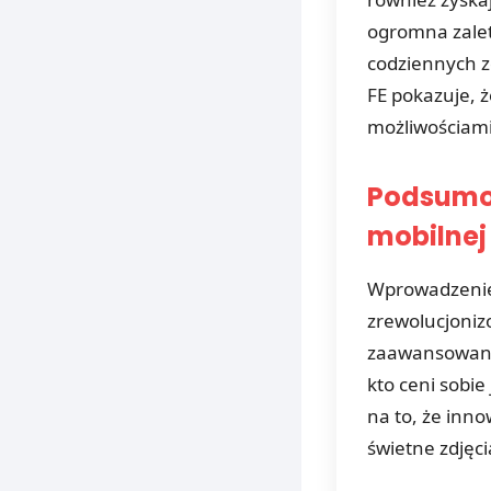
ogromna zalet
codziennych z
FE pokazuje, ż
możliwościami
Podsumow
mobilnej 
Wprowadzenie 
zrewolucjoni
zaawansowana 
kto ceni sobie
na to, że inn
świetne zdjęci