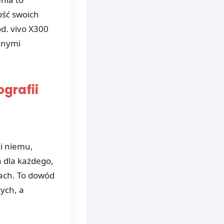
ość swoich
d. vivo X300
alnymi
ografii
i niemu,
 dla każdego,
łach. To dowód
ych, a