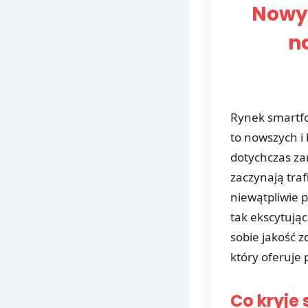
Nowy 
n
Rynek smartfo
to nowszych i
dotychczas za
zaczynają tra
niewątpliwie 
tak ekscytując
sobie jakość z
który oferuje
Co kryje 