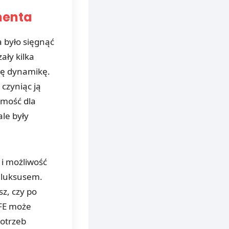
menta
a było sięgnąć
ały kilka
tę dynamikę.
czyniąc ją
omość dla
ale były
 i możliwość
ę luksusem.
sz, czy po
 FE może
potrzeb