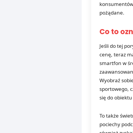
konsumentów i
pożądane.
Co to oz
Jeśli do tej 
cenę, teraz ma
smartfon w śr
zaawansowaną 
Wyobraź sobie
sportowego, cz
się do obiektu
To także świet
pociechy podc
również zyskaj