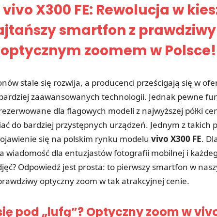
vivo X300 FE: Rewolucja w kies
ajtańszy smartfon z prawdziw
optycznym zoomem w Polsce!
nów stale się rozwija, a producenci prześcigają się w of
 bardziej zaawansowanych technologii. Jednak pewne fun
rezerwowane dla flagowych modeli z najwyższej półki ce
fiać do bardziej przystępnych urządzeń. Jednym z takich 
pojawienie się na polskim rynku modelu
vivo X300 FE
. Dl
a wiadomość dla entuzjastów fotografii mobilnej i każdeg
djęć? Odpowiedź jest prosta: to pierwszy smartfon w nas
 prawdziwy optyczny zoom w tak atrakcyjnej cenie.
się pod „lufą”? Optyczny zoom w viv