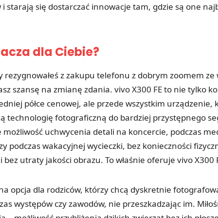
 starają się dostarczać innowacje tam, gdzie są one naj
nacza dla Ciebie?
pory rezygnowałeś z zakupu telefonu z dobrym zoomem ze
sz szansę na zmianę zdania. vivo X300 FE to nie tylko ko
edniej półce cenowej, ale przede wszystkim urządzenie, 
technologię fotograficzną do bardziej przystępnego s
 możliwość uchwycenia detali na koncercie, podczas me
y podczas wakacyjnej wycieczki, bez konieczności fizycz
 i bez utraty jakości obrazu. To właśnie oferuje vivo X300 
na opcja dla rodziców, którzy chcą dyskretnie fotografow
zas występów czy zawodów, nie przeszkadzając im. Miłoś
ą – możliwość przybliżenia dzikich zwierząt bez ich płosz