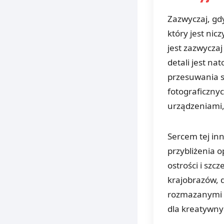
Zazwyczaj, g
który jest ni
jest zazwyczaj
detali jest n
przesuwania s
fotograficznyc
urządzeniami
Sercem tej inn
przybliżenia o
ostrości i szc
krajobrazów, d
rozmazanymi z
dla kreatywny