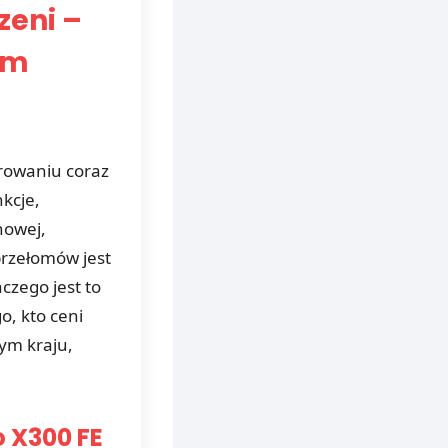
zeni –
ym
erowaniu coraz
kcje,
nowej,
przełomów jest
aczego jest to
o, kto ceni
zym kraju,
o X300 FE