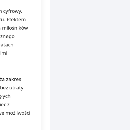
 cyfrowy,
zu. Efektem
la miłośników
icznego
ratach
gimi
uża zakres
 bez utraty
głych
iec z
e możliwości