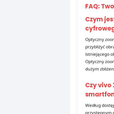
FAQ: Two
Czym jes
cyfrowe
Optyczny zoom
przybliżyć obr
istniejącego o
Optyczny zoom
dużym zbliżen
Czy vivo 
smartfo
Według dostępn
przystępnym 