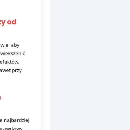
zy od
wie, aby
owiększenie
tefaktów.
awet przy
m
e najbardziej
prawdziwy