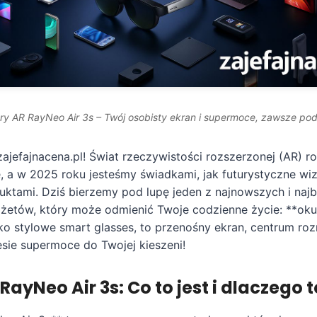
ry AR RayNeo Air 3s – Twój osobisty ekran i supermoce, zawsze pod
zajefajnacena.pl! Świat rzeczywistości rozszerzonej (AR) ro
 a w 2025 roku jesteśmy świadkami, jak futurystyczne wizj
ktami. Dziś bierzemy pod lupę jeden z najnowszych i najb
żetów, który może odmienić Twoje codzienne życie: **ok
ylko stylowe smart glasses, to przenośny ekran, centrum roz
esie supermoce do Twojej kieszeni!
RayNeo Air 3s: Co to jest i dlaczego t