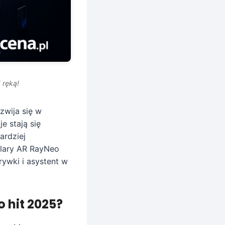
 ręką!
zwija się w
e stają się
ardziej
ulary AR RayNeo
rywki i asystent w
o hit 2025?