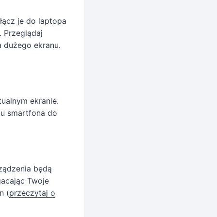
ącz je do laptopa
. Przeglądaj
a dużego ekranu.
tualnym ekranie.
nu smartfona do
rządzenia będą
gacając Twoje
n (
przeczytaj o