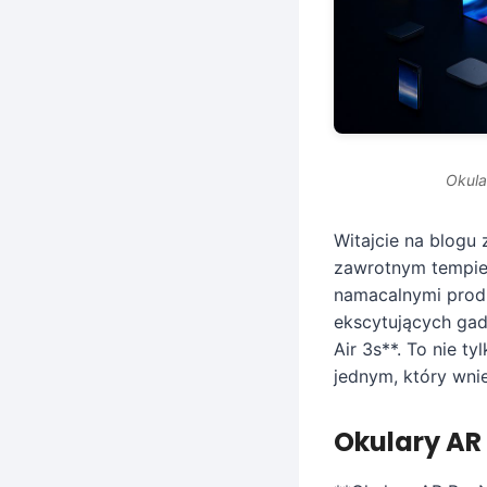
Okula
Witajcie na blogu 
zawrotnym tempie,
namacalnymi produ
ekscytujących gad
Air 3s**. To nie t
jednym, który wni
Okulary AR 