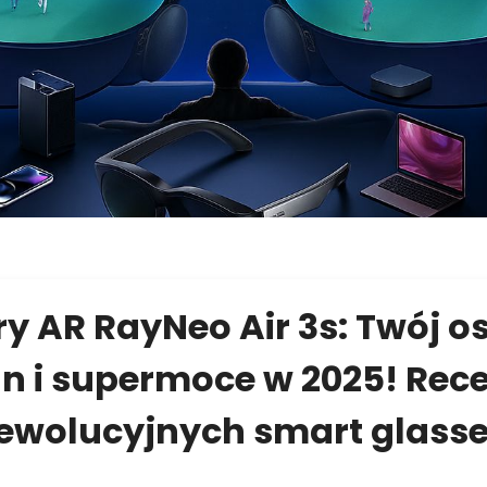
y AR RayNeo Air 3s: Twój o
n i supermoce w 2025! Rec
ewolucyjnych smart glass