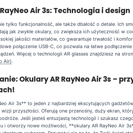
RayNeo Air 3s: Technologia i design
ie tylko funkcjonalność, ale także dbałość o detale. Ich sm
dają jak zwykłe okulary, co zwiększa ich użyteczność w co
okiej jakości materiałów, co gwarantuje trwałość i komfor
dowe połączenie USB-C, co pozwala na łatwe podłączenie
dzeń. Więcej o technologii AR glasses znajdziesz na stro
 Air)
.
ie: Okulary AR RayNeo Air 3s – prz
ach!
eo Air 3s** to jeden z najbardziej ekscytujących gadżetó
j wizji przyszłości. Oferują one przenośny, duży ekran, któ
podróże. Jeśli jesteś entuzjastą technologii i szukasz cze
mu i otworzy nowe możliwości, **okulary AR RayNeo Air 3s