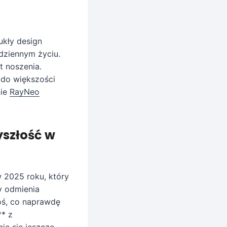
ukły design
dziennym życiu.
t noszenia.
 do większości
nie
RayNeo
yszłość w
w 2025 roku, który
ry odmienia
goś, co naprawdę
** z