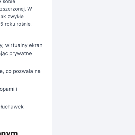
w sobie
zszerzonej. W
jak zwykłe
5 roku rośnie,
, wirtualny ekran
ając prywatne
ne, co pozwala na
opami i
 słuchawek
ennym