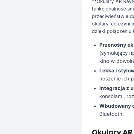
**Okulary AR RayN
funkcjonalność sm
przeciwieństwie d
okulary, co czyni 
dzięki połączeniu 
Przenośny ek
(symulujący n
kino w dowoln
Lekka i stylo
noszenie ich 
Integracja z 
konsolami, roz
Wbudowany d
Bluetooth.
Okulary AR