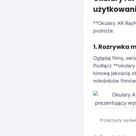
użytkowan
**Okulary AR RayNe
podróże:
1. Rozrywka 
Oglądaj filmy, ser
Podłącz **okulary 
kinową jakością o
miłośników filmów
Przejrzysty wyświ