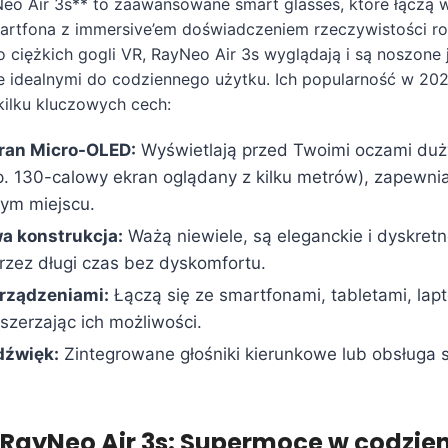
eo Air 3s** to zaawansowane smart glasses, które łączą 
artfona z immersive’em doświadczeniem rzeczywistości ro
o ciężkich gogli VR, RayNeo Air 3s wyglądają i są noszone 
je idealnymi do codziennego użytku. Ich popularność w 202
kilku kluczowych cech:
ran Micro-OLED:
Wyświetlają przed Twoimi oczami duży
p. 130-calowy ekran oglądany z kilku metrów), zapewni
ym miejscu.
wa konstrukcja:
Ważą niewiele, są eleganckie i dyskret
przez długi czas bez dyskomfortu.
urządzeniami:
Łączą się ze smartfonami, tabletami, lapt
szerzając ich możliwości.
źwięk:
Zintegrowane głośniki kierunkowe lub obsługa
 RayNeo Air 3s: Supermoce w codzi