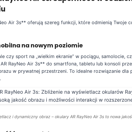
iu
o Air 3s** oferują szereg funkcji, które odmienią Twoje c
mobilna na nowym poziomie
iale czy sport na „wielkim ekranie” w pociągu, samolocie, c
AR RayNeo Air 3s** do smartfona, tabletu lub konsoli przen
brazu w prywatnej przestrzeni. To idealne rozwiązanie dla
.
etlacz i dynamiczny obraz – okulary AR RayNeo Air 3s to nowa jakość