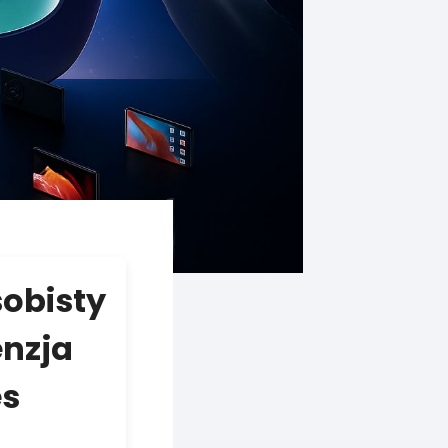
sobisty
enzja
es