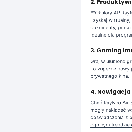
2. Produktywn
**Okulary AR RayN
i zyskaj wirtualn
dokumenty, pracuj
Idealne dla progr
3. Gaming im
Graj w ulubione gr
To zupełnie nowy 
prywatnego kina. 
4. Nawigacja 
Choć RayNeo Air 3
mogły nakładać w
doświadczenia z p
ogólnym trendzie