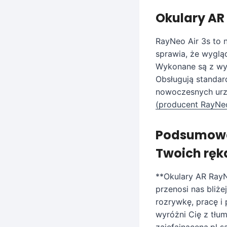
Okulary AR 
RayNeo Air 3s to n
sprawia, że wyglą
Wykonane są z wys
Obsługują standar
nowoczesnych urzą
(producent RayNeo
Podsumowan
Twoich ręk
**Okulary AR RayN
przenosi nas bliże
rozrywkę, pracę i 
wyróżni Cię z tłu