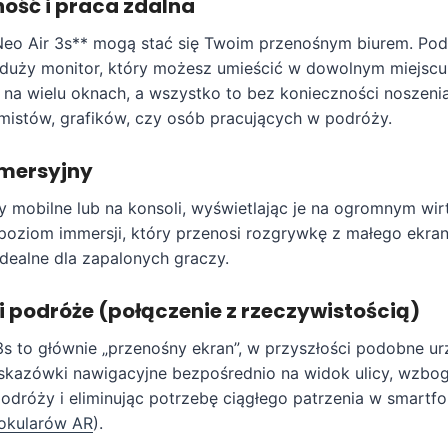
ość i praca zdalna
eo Air 3s** mogą stać się Twoim przenośnym biurem. Podł
y, duży monitor, który możesz umieścić w dowolnym miejscu
 na wielu oknach, a wszystko to bez konieczności noszeni
amistów, grafików, czy osób pracujących w podróży.
mersyjny
y mobilne lub na konsoli, wyświetlając je na ogromnym wir
poziom immersji, który przenosi rozgrywkę z małego ekra
Idealne dla zapalonych graczy.
i podróże (połączenie z rzeczywistością)
s to głównie „przenośny ekran”, w przyszłości podobne u
skazówki nawigacyjne bezpośrednio na widok ulicy, wzbo
odróży i eliminując potrzebę ciągłego patrzenia w smartfo
 okularów AR
).