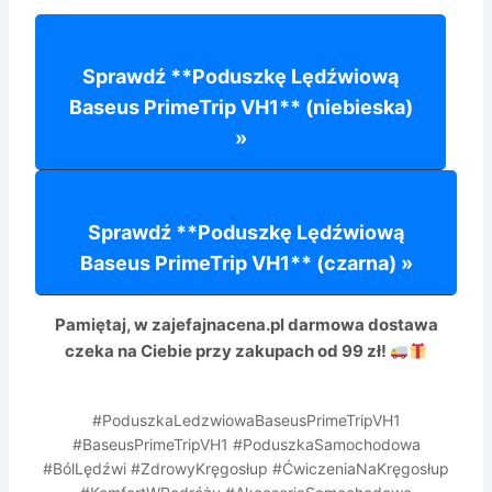
Sprawdź **Poduszkę Lędźwiową
Baseus PrimeTrip VH1** (niebieska)
»
Sprawdź **Poduszkę Lędźwiową
Baseus PrimeTrip VH1** (czarna) »
Pamiętaj, w zajefajnacena.pl
darmowa dostawa
czeka na Ciebie przy zakupach od 99 zł!
#PoduszkaLedzwiowaBaseusPrimeTripVH1
#BaseusPrimeTripVH1 #PoduszkaSamochodowa
#BólLędźwi #ZdrowyKręgosłup #ĆwiczeniaNaKręgosłup