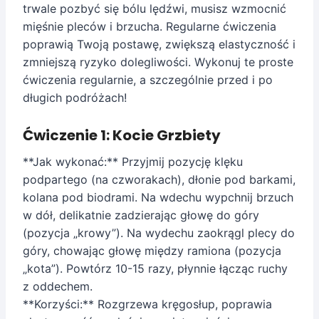
trwale pozbyć się bólu lędźwi, musisz wzmocnić
mięśnie pleców i brzucha. Regularne ćwiczenia
poprawią Twoją postawę, zwiększą elastyczność i
zmniejszą ryzyko dolegliwości. Wykonuj te proste
ćwiczenia regularnie, a szczególnie przed i po
długich podróżach!
Ćwiczenie 1: Kocie Grzbiety
**Jak wykonać:** Przyjmij pozycję klęku
podpartego (na czworakach), dłonie pod barkami,
kolana pod biodrami. Na wdechu wypchnij brzuch
w dół, delikatnie zadzierając głowę do góry
(pozycja „krowy”). Na wydechu zaokrągl plecy do
góry, chowając głowę między ramiona (pozycja
„kota”). Powtórz 10-15 razy, płynnie łącząc ruchy
z oddechem.
**Korzyści:** Rozgrzewa kręgosłup, poprawia