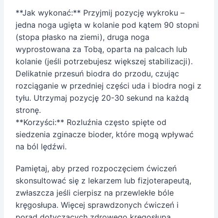
**Jak wykonać:** Przyjmij pozycję wykroku –
jedna noga ugięta w kolanie pod kątem 90 stopni
(stopa płasko na ziemi), druga noga
wyprostowana za Tobą, oparta na palcach lub
kolanie (jeśli potrzebujesz większej stabilizacji).
Delikatnie przesuń biodra do przodu, czując
rozciąganie w przedniej części uda i biodra nogi z
tyłu. Utrzymaj pozycję 20-30 sekund na każdą
stronę.
**Korzyści:** Rozluźnia często spięte od
siedzenia zginacze bioder, które mogą wpływać
na ból lędźwi.
Pamiętaj, aby przed rozpoczęciem ćwiczeń
skonsultować się z lekarzem lub fizjoterapeutą,
zwłaszcza jeśli cierpisz na przewlekłe bóle
kręgosłupa. Więcej sprawdzonych ćwiczeń i
porad dotyczących zdrowego kręgosłupa