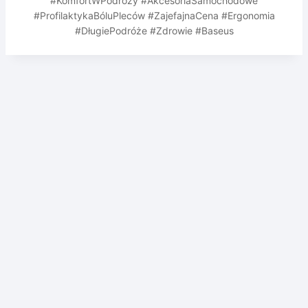
#KomfortWPodróży #AkcesoriaSamochodowe
#ProfilaktykaBóluPleców #ZajefajnaCena #Ergonomia
#DługiePodróże #Zdrowie #Baseus