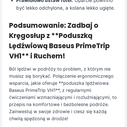
Prawidłowo ustaw fotel:
Oparcie powinno
być lekko odchylone, a kolana lekko ugięte.
Podsumowanie: Zadbaj o
Kręgosłup z **Poduszką
Lędźwiową Baseus PrimeTrip
VH1** i Ruchem!
Ból lędźwi w podróży to problem, z którym nie
musisz się borykać. Połączenie ergonomicznego
wsparcia, jakie oferuje **poduszka lędźwiowa
Baseus PrimeTrip VH1**, z regularnymi
ćwiczeniami wzmacniającymi i rozluźniającymi, to
przepis na komfortowe i bezbolesne podróże.
Zainwestuj w swoje zdrowie i ciesz się każdą
chwilą spędzoną w drodze!