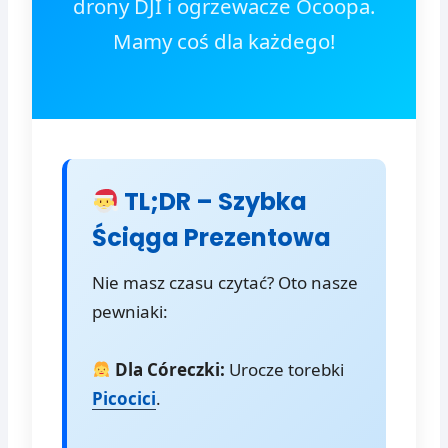
drony DJI i ogrzewacze Ocoopa.
Mamy coś dla każdego!
TL;DR – Szybka
Ściąga Prezentowa
Nie masz czasu czytać? Oto nasze
pewniaki:
Dla Córeczki:
Urocze torebki
Picocici
.