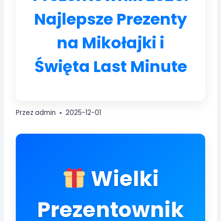
Najlepsze Prezenty
na Mikołajki i
Święta Last Minute
Przez
admin
2025-12-01
Wielki
Prezentownik