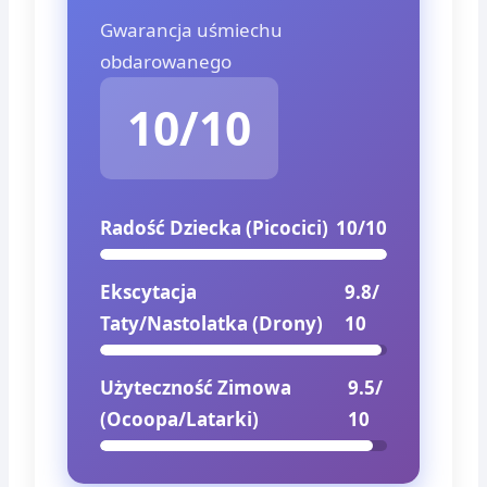
Gwarancja uśmiechu
obdarowanego
10/10
Radość Dziecka (Picocici)
10/10
Ekscytacja
9.8/
Taty/Nastolatka (Drony)
10
Użyteczność Zimowa
9.5/
(Ocoopa/Latarki)
10