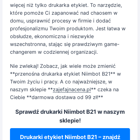
więcej niż tylko drukarka etykiet. To narzędzie,
które pomoże Ci zapanować nad chaosem w
domu, usprawnić procesy w firmie i dodać
profesjonalizmu Twoim produktom. Jest łatwa w
obsłudze, ekonomiczna i niezwykle
wszechstronna, stając się prawdziwym game-
changerem w codziennej organizacji.
Nie zwlekaj! Zobacz, jak wiele może zmienić
**przenośna drukarka etykiet Niimbot B21** w
Twoim życiu i pracy. A co najważniejsze, w
naszym sklepie **
zajefajnacena.pl
** czeka na
Ciebie **darmowa dostawa od 99 zł!**
Sprawdź drukarki Niimbot B21 w naszym
sklepie!
Drukarki etykiet Niimbot B21 – znajdź