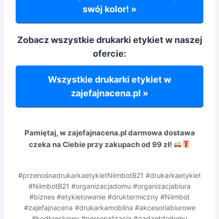
swój kolor! »
Zobacz wszystkie drukarki etykiet w naszej
ofercie:
Wszystkie drukarki etykiet w
zajefajnacena.pl »
Pamiętaj, w zajefajnacena.pl
darmowa dostawa
czeka na Ciebie przy zakupach od 99 zł!
#przenośnadrukarkaetykietNiimbotB21 #drukarkaetykiet
#NiimbotB21 #organizacjadomu #organizacjabiura
#biznes #etykietowanie #druktermiczny #Niimbot
#zajefajnacena #drukarkamobilna #akcesoriabiurowe
#kodkreskowy #personalizacja #gadzetdodomu