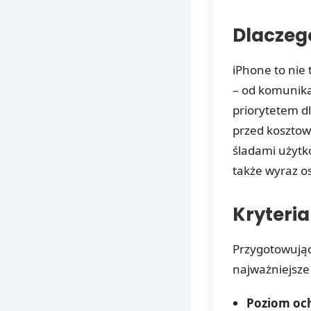
Dlaczego
iPhone to nie 
– od komunikac
priorytetem d
przed kosztow
śladami użytko
także wyraz os
Kryteria
Przygotowując
najważniejsze
Poziom oc