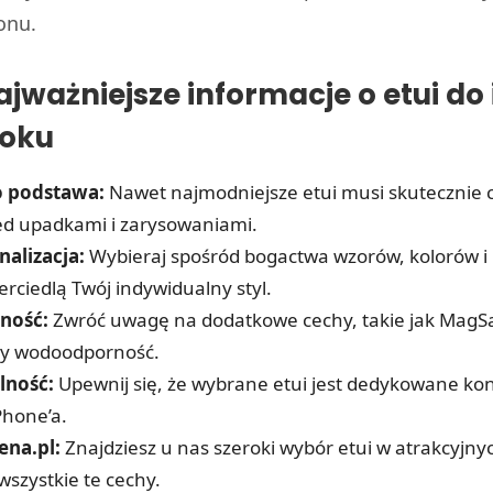
onu.
ajważniejsze informacje o etui do
roku
o podstawa:
Nawet najmodniejsze etui musi skutecznie 
ed upadkami i zarysowaniami.
nalizacja:
Wybieraj spośród bogactwa wzorów, kolorów i
erciedlą Twój indywidualny styl.
ność:
Zwróć uwagę na dodatkowe cechy, takie jak MagSaf
czy wodoodporność.
lność:
Upewnij się, że wybrane etui jest dedykowane k
Phone’a.
ena.pl:
Znajdziesz u nas szeroki wybór etui w atrakcyjny
wszystkie te cechy.