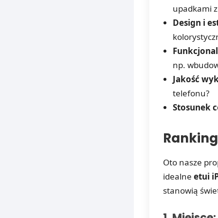
upadkami z
Design i es
kolorystycz
Funkcjonal
np. wbudowa
Jakość wyk
telefonu?
Stosunek c
Ranking 
Oto nasze prop
idealne
etui 
stanowią świe
1. Miejsce