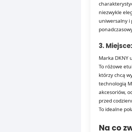
charakterystyc
niezwykle ele
uniwersalny i 
ponadczasowy
3. Miejsce
Marka DKNY u
To różowe etu
którzy chcą wy
technologią M
akcesoriów, o
przed codzien
To idealne poł
Na co z