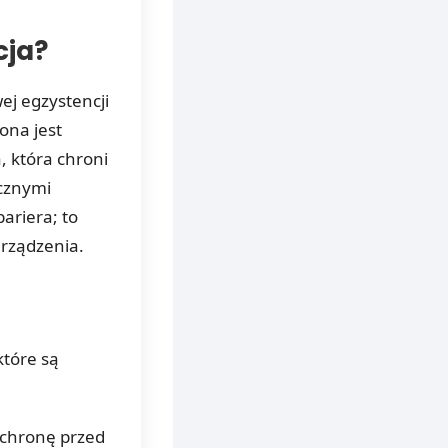
cja?
ej egzystencji
ona jest
, która chroni
ycznymi
bariera; to
urządzenia.
które są
ochronę przed