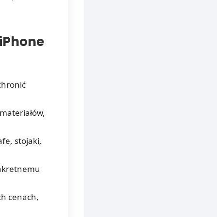
 iPhone
chronić
 materiałów,
e, stojaki,
onkretnemu
ch cenach,