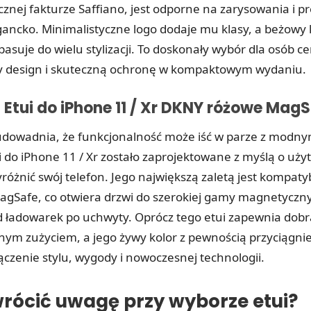
znej fakturze Saffiano, jest odporne na zarysowania i pr
gancko. Minimalistyczne logo dodaje mu klasy, a beżowy k
pasuje do wielu stylizacji. To doskonały wybór dla osób c
 design i skuteczną ochronę w kompaktowym wydaniu.
: Etui do iPhone 11 / Xr DKNY różowe Mag
dowadnia, że funkcjonalność może iść w parze z modn
i do iPhone 11 / Xr zostało zaprojektowane z myślą o uż
różnić swój telefon. Jego największą zaletą jest kompatyb
agSafe, co otwiera drzwi do szerokiej gamy magnetyczn
d ładowarek po uchwyty. Oprócz tego etui zapewnia dob
nym zużyciem, a jego żywy kolor z pewnością przyciągnie
ączenie stylu, wygody i nowoczesnej technologii.
wrócić uwagę przy wyborze etui?