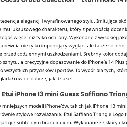
ntesencja elegancji i wyrafinowanego stylu. Imitująca sk
e mu luksusowego charakteru, który z pewnością doceni
zegoś więcej niż tylko ochrony. Wykonane z wysokiej jako
zapewnia nie tylko imponujący wygląd, ale także solidne
e przed codziennymi uszkodzeniami. Srebrny kolor doda
sznytu, a precyzyjne dopasowanie do iPhone’a 14 Plus
o wszystkich przycisków i portów. To wybór dla tych, któr
glądał równie dobrze, jak działał.
: Etui iPhone 13 mini Guess Saffiano Tria
y mniejszych modeli iPhone’ów, takich jak iPhone 13 min
ównie stylowe rozwiązanie. Etui Saffiano Triangle Logo 
egancji z subtelnym brandingiem. Wykonane ze skóry eko