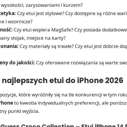
 wysokości, zarysowaniami i kurzem?
tetyka:
Czy etui jest stylowe? Czy dostępne są różne war
ne i wzornicze?
ność:
Czy etui wspiera MagSafe? Czy posiada dodatkowe 
ny stojak, miejsce na karty?
onania:
Czy materiały są trwałe? Czy etui jest dobrze 
eny do jakości:
Czy oferowane rozwiązania są warte swo
najlepszych etui do iPhone 2026
ozycje, które wyróżniły się na tle konkurencji w tym rok
iPhone
to kwestia indywidualnych preferencji, ale poniżs
tny punkt wyjścia.
: Guess Croco Collection – Etui iPhone 14 