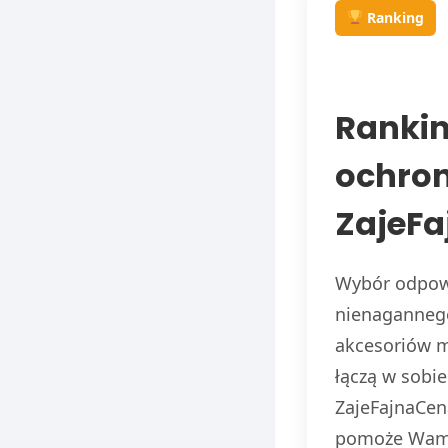
Ranking
Rankin
ochron
ZajeFa
Wybór odpowi
nienagannego
akcesoriów m
łączą w sobi
ZajeFajnaCen
pomoże Wam 