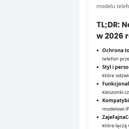
modelu telef
TL;DR: N
w 2026 
Ochrona t
telefon prz
Styl i perso
które odzwi
Funkcjonal
kieszonki 
Kompatybi
modelowi i
ZajeFajnaC
które łączą 