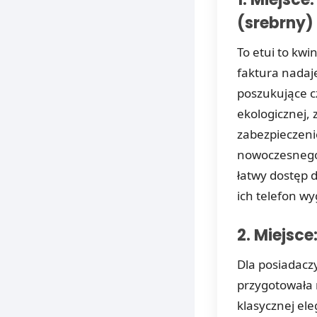
(srebrny)
To etui to kwi
faktura nadaj
poszukujące c
ekologicznej, 
zabezpieczeni
nowoczesnego 
łatwy dostęp d
ich telefon wy
2. Miejsce
Dla posiadacz
przygotowała r
klasycznej el