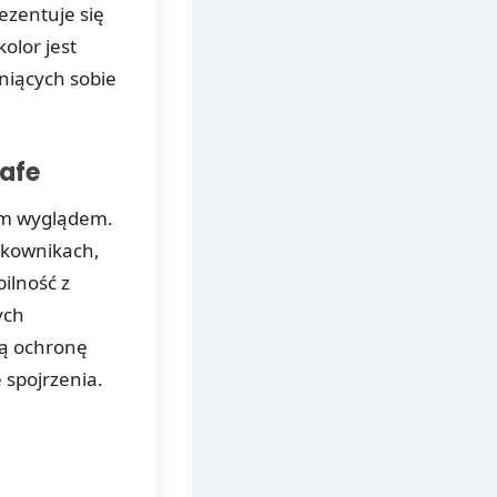
ezentuje się
olor jest
eniących sobie
Safe
ym wyglądem.
ytkownikach,
ilność z
ych
rą ochronę
 spojrzenia.