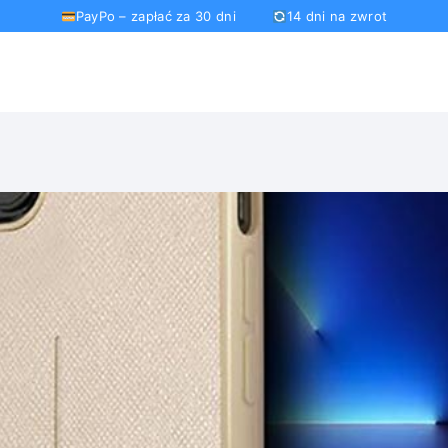
PayPo – zapłać za 30 dni
14 dni na zwrot