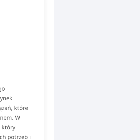
go
rynek
ązań, które
ignem. W
 który
h potrzeb i