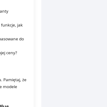
ianty
funkcje, jak
dopasowane do
jej ceny?
u. Pamiętaj, że
ze modele
Plus