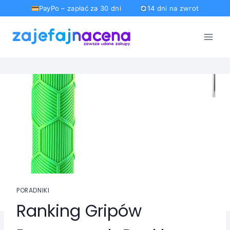
PayPo – zapłać za 30 dni
14 dni na zwrot
Przejdź
do
treści
PORADNIKI
Ranking Gripów