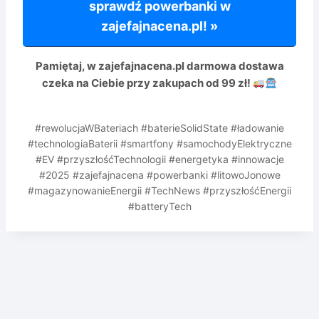
sprawdź powerbanki w
zajefajnacena.pl! »
Pamiętaj, w zajefajnacena.pl
darmowa dostawa
czeka na Ciebie przy zakupach od 99 zł!
#rewolucjaWBateriach #baterieSolidState #ładowanie
#technologiaBaterii #smartfony #samochodyElektryczne
#EV #przyszłośćTechnologii #energetyka #innowacje
#2025 #zajefajnacena #powerbanki #litowoJonowe
#magazynowanieEnergii #TechNews #przyszłośćEnergii
#batteryTech