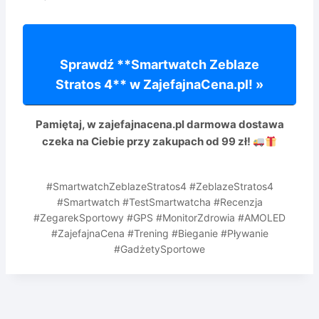
Sprawdź **Smartwatch Zeblaze
Stratos 4** w ZajefajnaCena.pl! »
Pamiętaj, w zajefajnacena.pl
darmowa dostawa
czeka na Ciebie przy zakupach od 99 zł!
#SmartwatchZeblazeStratos4 #ZeblazeStratos4
#Smartwatch #TestSmartwatcha #Recenzja
#ZegarekSportowy #GPS #MonitorZdrowia #AMOLED
#ZajefajnaCena #Trening #Bieganie #Pływanie
#GadżetySportowe