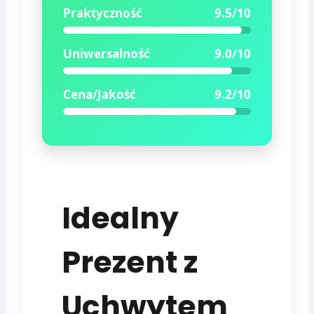
Praktyczność
9.5/10
Uniwersalność
9.0/10
Cena/Jakość
9.2/10
Idealny
Prezent z
Uchwytem