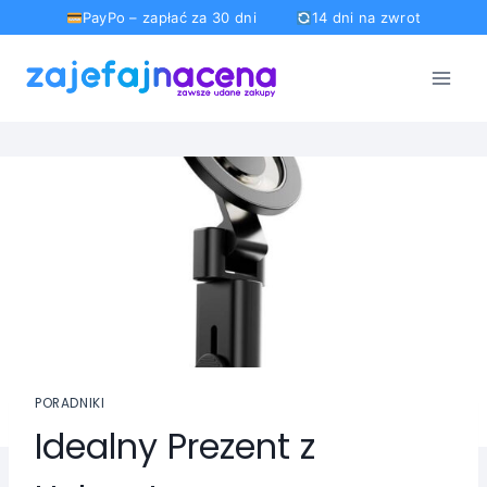
PayPo – zapłać za 30 dni
14 dni na zwrot
Przejdź
do
treści
PORADNIKI
Idealny Prezent z