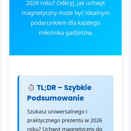
2026 roku? Odkryj, jak uchwyt
magnetyczny może być idealnym
podarunkiem dla każdego
miłośnika gadżetów.
TL;DR – Szybkie
Podsumowanie
Szukasz uniwersalnego i
praktycznego prezentu w 2026
roku? Uchwyt magnetyczny do