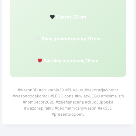
Czarny 22 cm
Biały geometryczny 20 cm
Spiralny czerwony 19 cm
#wazon3D #drukarnia3D #PLAplus #dekoracjaWnętrz
#wazondodekoracji #LEGOIcons #kwiatyLEGO #minimalizm
#homDecor2026 #zajefajnacena #druk3Dpolska
#wazonspiralny #geometrycznywazon #eko3D
#prezentdoDomu