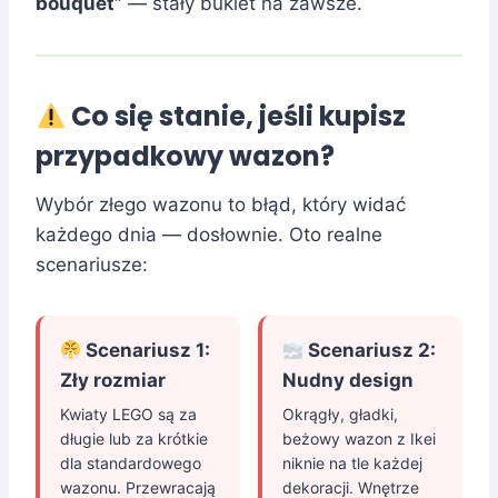
bouquet”
— stały bukiet na zawsze.
Co się stanie, jeśli kupisz
przypadkowy wazon?
Wybór złego wazonu to błąd, który widać
każdego dnia — dosłownie. Oto realne
scenariusze:
Scenariusz 1:
Scenariusz 2:
Zły rozmiar
Nudny design
Kwiaty LEGO są za
Okrągły, gładki,
długie lub za krótkie
beżowy wazon z Ikei
dla standardowego
niknie na tle każdej
wazonu. Przewracają
dekoracji. Wnętrze