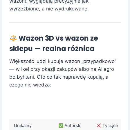
wazonu wyglądają precyzyjnie jak
wyrzeźbione, a nie wydrukowane.
Wazon 3D vs wazon ze
sklepu — realna różnica
Większość ludzi kupuje wazon „przypadkowo”
— w Ikei przy okazji zakupów albo na Allegro
bo był tani. Oto co tak naprawdę kupują, a
czego nie wiedzą:
Wazon 3D
Wazon
Cecha
PLA+
masowy
Unikalny
Autorski
Tysiące